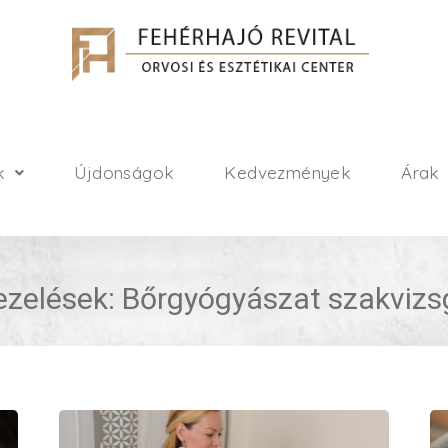
k
Újdonságok
Kedvezmények
Árak
ezelések: Bőrgyógyászat szakvizs