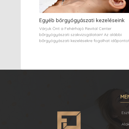
Egyéb bőrgyógyászati kezeléseink
Várjuk Önt a Fehérhajó Revital Center
bőrgyógyászati szakvizsgálatain! Az alábbi
bőrgyógyászati kezelésekre fogalhat időpontot
ME
Esz
Ala