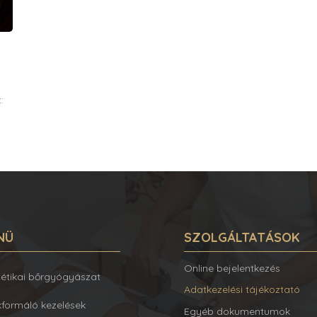
:
NÜ
SZOLGÁLTATÁSOK
Online bejelentkezés
tétikai bőrgyógyászat
Adatkezelési tájékoztató
kformáló kezelések
Egyéb dokumentumok