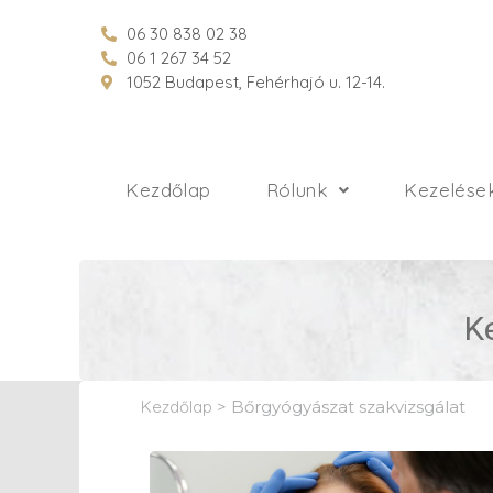
06 30 838 02 38
06 1 267 34 52
1052 Budapest, Fehérhajó u. 12-14.
Kezdőlap
Rólunk
Kezelése
K
Kezdőlap
>
Bőrgyógyászat szakvizsgálat