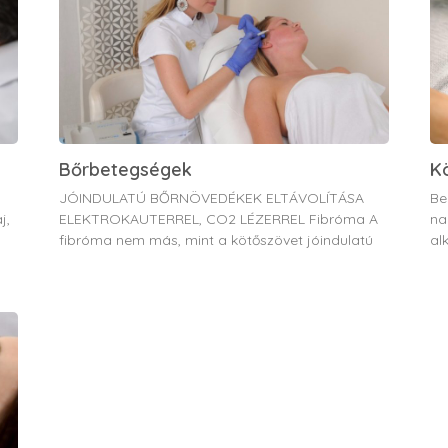
Bőrbetegségek
K
JÓINDULATÚ BŐRNÖVEDÉKEK ELTÁVOLÍTÁSA
Be
j,
ELEKTROKAUTERREL, CO2 LÉZERREL Fibróma A
na
fibróma nem más, mint a kötőszövet jóindulatú
alk