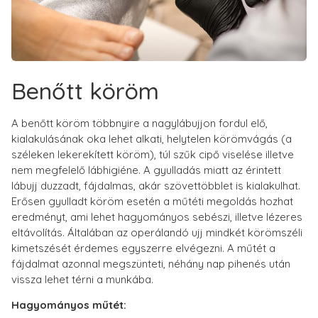
Benőtt köröm
A benőtt köröm többnyire a nagylábujjon fordul elő,
kialakulásának oka lehet alkati, helytelen körömvágás (a
széleken lekerekített köröm), túl szűk cipő viselése illetve
nem megfelelő lábhigiéne. A gyulladás miatt az érintett
lábujj duzzadt, fájdalmas, akár szövettöbblet is kialakulhat.
Erősen gyulladt köröm esetén a műtéti megoldás hozhat
eredményt, ami lehet hagyományos sebészi, illetve lézeres
eltávolítás. Általában az operálandó ujj mindkét körömszéli
kimetszését érdemes egyszerre elvégezni. A műtét a
fájdalmat azonnal megszünteti, néhány nap pihenés után
vissza lehet térni a munkába.
Hagyományos műtét: