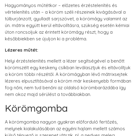
Hagyományos műtétkor – előzetes érzéstelenítés és
vértelenítés után – a köröm széli részeinek kivágásával a
túlburjánzott, gyulladt sarjszövet, a körömágy valamint az
ún. mátrix együtt kerül eltávolításra, szükség esetén kémiai
úton roncsoljuk az érintett körömágy részt, hogy a
későbbiekben se újuljon ki a probléma.
Lézeres műtét:
Helyi érzéstelenítés mellett a lézer segítségével a benőtt
körömszélt egy keskeny csíkban leválasztjuk és eltávolítjuk
a köröm többi részétől. A körömágyban lévő mátrixsejtek
lézeres elpusztításával a köröm már keskenyebb formában
fog nőni, nem tud benőni az oldalsó körömbarázdába így
nem okoz majd sérülést a továbbiakban.
Körömgomba
A körömgomba nagyon gyakran előforduló fertőzés,
melynek kialakulásában az egyéni hajlam mellett számos
külső tényező is szerepet játszik, pl. a nedves meleg