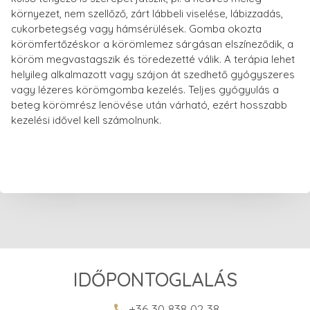
környezet, nem szellőző, zárt lábbeli viselése, lábizzadás,
cukorbetegség vagy hámsérülések. Gomba okozta
körömfertőzéskor a körömlemez sárgásan elszíneződik, a
köröm megvastagszik és töredezetté válik. A terápia lehet
helyileg alkalmazott vagy szájon át szedhető gyógyszeres
vagy lézeres körömgomba kezelés. Teljes gyógyulás a
beteg körömrész lenövése után várható, ezért hosszabb
kezelési idővel kell számolnunk.
IDŐPONTOGLALÁS
+36 30 838 02 38