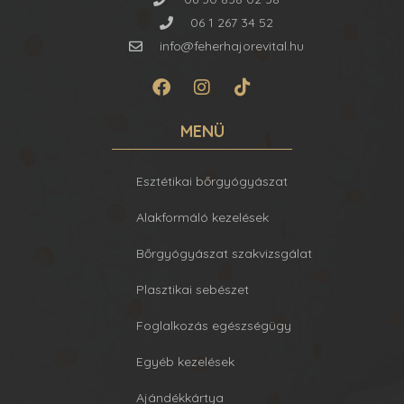
06 1 267 34 52
info@feherhajorevital.hu
MENÜ
Esztétikai bőrgyógyászat
Alakformáló kezelések
Bőrgyógyászat szakvizsgálat
Plasztikai sebészet
Foglalkozás egészségügy
Egyéb kezelések
Ajándékkártya