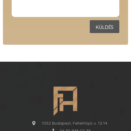
KÜLDÉS
1052 Budapest, Fehérhajó u. 12-14.
06 30 838 02 38