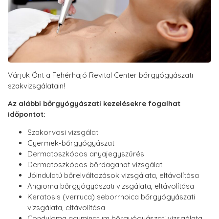
Várjuk Önt a Fehérhajó Revital Center bőrgyógyászati
szakvizsgálatain!
Az alábbi bőrgyógyászati kezelésekre fogalhat
időpontot:
Szakorvosi vizsgálat
Gyermek-bőrgyógyászat
Dermatoszkópos anyajegyszűrés
Dermatoszkópos bőrdaganat vizsgálat
Jóindulatú bőrelváltozások vizsgálata, eltávolítása
Angioma bőrgyógyászati vizsgálata, eltávolítása
Keratosis (verruca) seborrhoica bőrgyógyászati
vizsgálata, eltávolítása
Condyloma acuminatum bőrgyógyászati vizsgálata,