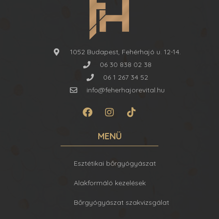
1052 Budapest, Fehérhajó u. 12-14.
06 30 838 02 38
06 1 267 34 52
info@feherhajorevital.hu
MENÜ
Esztétikai bőrgyógyászat
Alakformáló kezelések
Bőrgyógyászat szakvizsgálat