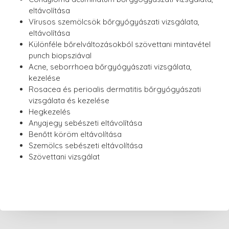
eltávolítása
Vírusos szemölcsök bőrgyógyászati vizsgálata,
eltávolítása
Különféle bőrelváltozásokból szövettani mintavétel
punch biopsziával
Acne, seborrhoea bőrgyógyászati vizsgálata,
kezelése
Rosacea és perioalis dermatitis bőrgyógyászati
vizsgálata és kezelése
Hegkezelés
Anyajegy sebészeti eltávolítása
Benőtt köröm eltávolítása
Szemölcs sebészeti eltávolítása
Szövettani vizsgálat