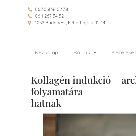
06 30 838 02 38
06 1 267 34 52
1052 Budapest, Fehérhajó u. 12-14.
Kezdőlap
Rólunk
Kezelése
Kollagén indukció – arc
folyamatára
hatnak