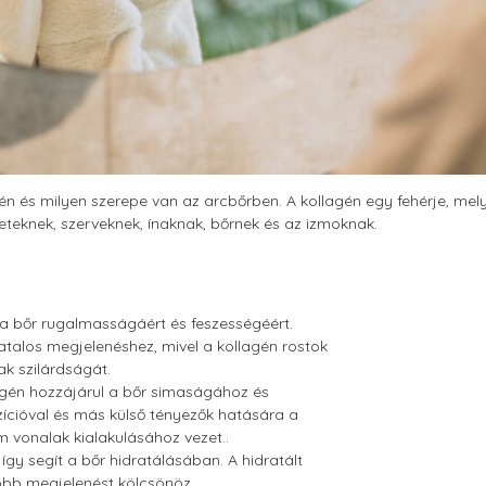
gén és milyen szerepe van az arcbőrben. A kollagén egy fehérje, me
teknek, szerveknek, ínaknak, bőrnek és az izmoknak.
 a bőr rugalmasságáért és feszességéért.
iatalos megjelenéshez, mivel a kollagén rostok
ak szilárdságát.
agén hozzájárul a bőr simaságához és
ícióval és más külső tényezők hatására a
m vonalak kialakulásához vezet..
így segít a bőr hidratálásában. A hidratált
bb megjelenést kölcsönöz.