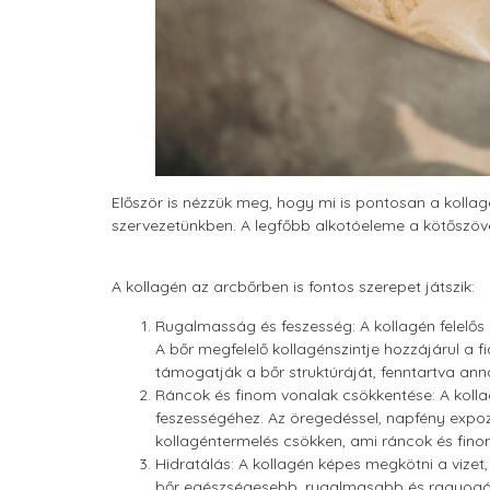
Először is nézzük meg, hogy mi is pontosan a kolla
szervezetünkben. A legfőbb alkotóeleme a kötőszöve
A kollagén az arcbőrben is fontos szerepet játszik:
Rugalmasság és feszesség: A kollagén felelős
A bőr megfelelő kollagénszintje hozzájárul a f
támogatják a bőr struktúráját, fenntartva ann
Ráncok és finom vonalak csökkentése: A koll
feszességéhez. Az öregedéssel, napfény expoz
kollagéntermelés csökken, ami ráncok és fino
Hidratálás: A kollagén képes megkötni a vizet, 
bőr egészségesebb, rugalmasabb és ragyogó