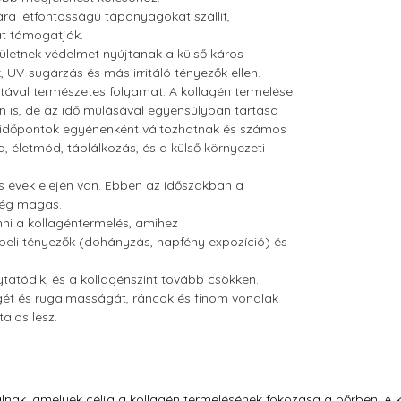
ára létfontosságú tápanyagokat szállít,
át támogatják.
lületnek védelmet nyújtanak a külső káros
 UV-sugárzás és más irritáló tényezők ellen.
dtával természetes folyamat. A kollagén termelése
 is, de az idő múlásával egyensúlyban tartása
s időpontok egyénenként változhatnak és számos
, életmód, táplálkozás, és a külső környezeti
s évek elején van. Ebben az időszakban a
 még magas.
ni a kollagéntermelés, amihez
beli tényezők (dohányzás, napfény expozíció) és
tatódik, és a kollagénszint tovább csökken.
gét és rugalmasságát, ráncok és finom vonalak
alos lesz.
lnak, amelyek célja a kollagén termelésének fokozása a bőrben. A kol