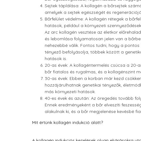
Sejtek táplálása: A kollagén a bőrsejtek szám
amelyek a sejtek egészségét és regenerációj
Bőrfelület védelme: A kollagén rétegek a bőrfe
hatások, például a környezeti szennyeződések,
Az arc kollagén vesztése az életkor előrehala
és lebomlása folyamatosan jelen van a bőrben
nehezebbé válik. Fontos tudni, hogy a ponto
tényező befolyásolja, többek között a genetika
hatások is.
20-as évek: A kollagéntermelés csúcsa a 20-a
bőr fiatalos és rugalmas, és a kollagénszint
30-as évek: Ebben a korban már kezd csökken
hozzájárulhatnak genetikai tényezők, életmód
más környezeti hatások.
40-es évek és azután: Az öregedés tovább foly
Ennek eredményeként a bőr elveszíti feszessé
alakulnak ki, és a bőr megjelenése kevésbé fiat
Mit értünk kollagén indukció alatt?
A kollagén indukciós kezelések olyan eljárásokra uta