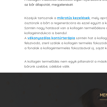
az bőr állapotát, megjelenését.
Közéjük tartoznak a
mikrotűs kezelések
, mely apró
ösztönzik a bőrt a regenerációra és ezzel együtt a k
Szintén nagy hatással van a kollagén termelődésre
kollagénindukció is beindul.
A
vékonyszálas kontúrterápia
szintén hat a kollag
felszívódó, steril szálak a kollagén termelés fokozód
a fonalak a kollagéntermelés fokozásával új, saját k
A kollagén termelődés nem egyik pillanatról a másikr
bőrünk szebbé, üdébbé válik.
ME