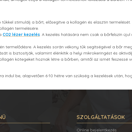
 tűkkel stimulálj a bőrt, elősegítve a kollagén és elasztin termelés
ollagén termelésére.
 a
CO2 lézer kezelés
. A kezelés hatására nem csak a bőrfelszín újul
én termelődésre. A kezelés során vékony tűk segítségével a bőr megfe
ását is biztosítják, valamint élénkítik a helyi mikrokeringést és akti
ollagén kötegeket hoznak létre a bőrben, amitől az ismét feszessé vá
a indul be, alapvetően 6-10 hétre van szükség a kezelések után, hogy
NÜ
SZOLGÁLTATÁSOK
Online bejelentkezés