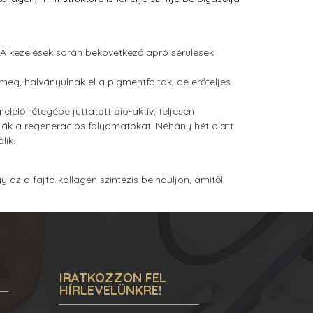
ét. A kezelések során bekövetkező apró sérülések
 meg, halványulnak el a pigmentfoltok, de erőteljes
lelő rétegébe juttatott bio-aktív, teljesen
válják a regenerációs folyamatokat. Néhány hét alatt
lik.
 az a fajta kollagén szintézis beinduljon, amitől
IRATKOZZON FEL
HÍRLEVELÜNKRE!