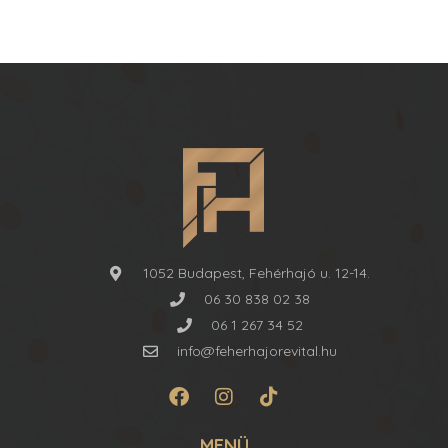
1052 Budapest, Fehérhajó u. 12-14.
06 30 838 02 38
06 1 267 34 52
info@feherhajorevital.hu
MENÜ