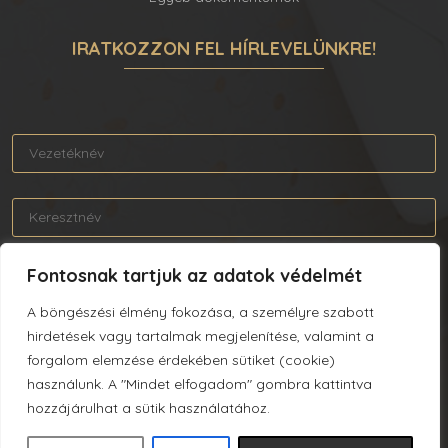
IRATKOZZON FEL HÍRLEVELÜNKRE!
Fontosnak tartjuk az adatok védelmét
A böngészési élmény fokozása, a személyre szabott
Elolvastam és elfogadom az Adatkezelési tájékoztatót.
hirdetések vagy tartalmak megjelenítése, valamint a
forgalom elemzése érdekében sütiket (cookie)
használunk. A "Mindet elfogadom" gombra kattintva
hozzájárulhat a sütik használatához.
FELIRATKOZÁS