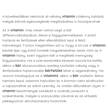
A következőkben tekintsük át néhány
vitamin
jótékony hatását,
melyek bőrünk egészségének megőrzéséhez is hozzájárulnak.
Az A-
vitamin
, más néven retinol segít a bőr
differenciálódásában, illetve a faggyútermelésben. A külső
hatások és fertőzések ellen ellenállóbbá teszi a felső
hámréteget. Fontos megemlíteni azt is, hogy a túl sok A-
vitamin
bevitel épp úgy külső tünetek megjelenéséhez vezet, mint az A-
vitamin
hiány, ezért vigyázni kell a megfelelő mennyiség
fogyasztására. Ha a szervezetünkbe keveset viszünk be belőle,
akkor a
bőr
elszarusodása, esetleg szürkületi vakság vagy a
fertőzésekre hajlamosabb
bőrfelület
lehet a végeredmény. Ha
viszont túladagoljuk az A-
vitamint
, akkor a
bőr
viszketni, illetve
hámlani kezd, valamint hajhullást és a körmön némi elváltozást
is tapasztalhat az adott személy. Az utóbbi időszakban olyan A-
vitamin
készítmények szedését is szokták javasolni a
szakemberek, melyek a szarusodási zavarok és az erősebb
pikkelysömör elmulasztására hivatottak.