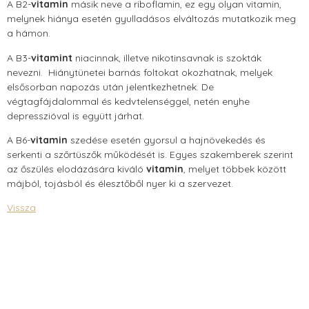
A B2-
vitamin
másik neve a riboflamin, ez egy olyan vitamin,
melynek hiánya esetén gyulladásos elváltozás mutatkozik meg
a hámon.
A B3-
vitamint
niacinnak, illetve nikotinsavnak is szokták
nevezni. Hiánytünetei barnás foltokat okozhatnak, melyek
elsősorban napozás után jelentkezhetnek. De
végtagfájdalommal és kedvtelenséggel, netén enyhe
depresszióval is együtt járhat.
A B6-
vitamin
szedése esetén gyorsul a hajnövekedés és
serkenti a szőrtüszők működését is. Egyes szakemberek szerint
az őszülés elodázására kiváló
vitamin
, melyet többek között
májból, tojásból és élesztőből nyer ki a szervezet.
Vissza