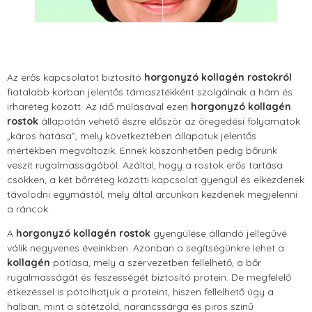
Az erős kapcsolatot biztosító
horgonyzó kollagén rostokról
fiatalabb korban jelentős támasztékként szolgálnak a hám és
irharéteg között. Az idő múlásával ezen
horgonyzó kollagén
rostok
állapotán vehető észre először az öregedési folyamatok
„káros hatása”, mely következtében állapotuk jelentős
mértékben megváltozik. Ennek köszönhetően pedig bőrünk
veszít rugalmasságából. Azáltal, hogy a rostok erős tartása
csökken, a két bőrréteg közötti kapcsolat gyengül és elkezdenek
távolodni egymástól, mely által arcunkon kezdenek megjelenni
a ráncok.
A
horgonyzó kollagén rostok
gyengülése állandó jellegűvé
válik negyvenes éveinkben. Azonban a segítségünkre lehet a
kollagén
pótlása, mely a szervezetben fellelhető, a bőr
rugalmasságát és feszességét biztosító protein. De megfelelő
étkezéssel is pótolhatjuk a proteint, hiszen fellelhető úgy a
halban, mint a sötétzöld, narancssárga és piros színű