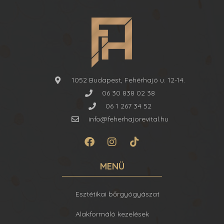
1052 Budapest, Fehérhajó u. 12-14.
06 30 838 02 38
06 1 267 34 52
info@feherhajorevital.hu
MENÜ
Esztétikai bőrgyógyászat
Alakformáló kezelések