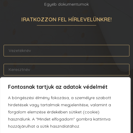
Egyéb dokumentumok
IRATKOZZON FEL HÍRLEVELÜNKRE!
Fontosnak tartjuk az adatok védelmét
A böngészési élmény fokozása, a személyre szabott
Elolvastam és elfogadom az Adatkezelési tájékoztatót.
hirdetések vagy tartalmak megjelenítése, valamint a
forgalom elemzése érdekében sütiket (cookie)
használunk. A "Mindet elfogadom" gombra kattintva
hozzájárulhat a sütik használatához.
FELIRATKOZÁS