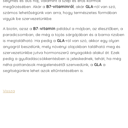
selymes és dús haj, valamint a szép és erős körmök
megőrzésében. Akár a
B7-vitaminról
, akár
GLA
-ról van szó,
számos lehetőségünk van arra, hogy természetes formában
vigyük be szervezetünkbe.
A biotin, azaz a
B7
–
vitamin
például a májban, az élesztőben, a
paradicsomban, de még a tojás sárgájában és a barna rizsben
is megtalálható. Ha pedig a
GLA
-ról van szó, akkor egy olyan
anyagról beszélünk, mely növényi olajokban található meg és
szervezetünkbe jutva hormonszerű anyagokká alakul át. Ezek
pedig a gyulladáscsökkentésben is jeleskednek, tehát, ha még
néha pattanások megjelenésétől szenvedünk, a
GLA
a
segítségünkre lehet azok eltűntetésében is.
Vissza