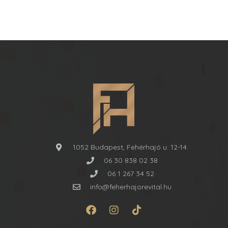
1052 Budapest, Fehérhajó u. 12-14.
06 30 838 02 38
06 1 267 34 52
info@feherhajorevital.hu