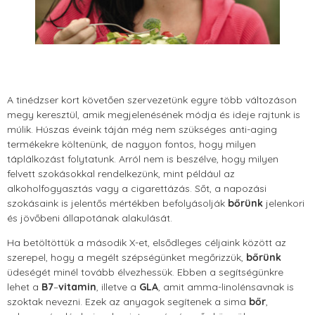
A tinédzser kort követően szervezetünk egyre több változáson
megy keresztül, amik megjelenésének módja és ideje rajtunk is
múlik. Húszas éveink táján még nem szükséges anti-aging
termékekre költenünk, de nagyon fontos, hogy milyen
táplálkozást folytatunk. Arról nem is beszélve, hogy milyen
felvett szokásokkal rendelkezünk, mint például az
alkoholfogyasztás vagy a cigarettázás. Sőt, a napozási
szokásaink is jelentős mértékben befolyásolják
bőrünk
jelenkori
és jövőbeni állapotának alakulását.
Ha betöltöttük a második X-et, elsődleges céljaink között az
szerepel, hogy a megélt szépségünket megőrizzük,
bőrünk
üdeségét minél tovább élvezhessük. Ebben a segítségünkre
lehet a
B7
–
vitamin
, illetve a
GLA
, amit amma-linolénsavnak is
szoktak nevezni. Ezek az anyagok segítenek a sima
bőr
,