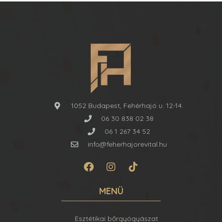
1052 Budapest, Fehérhajó u. 12-14.
06 30 838 02 38
06 1 267 34 52
info@feherhajorevital.hu
MENÜ
Esztétikai bőrgyógyászat