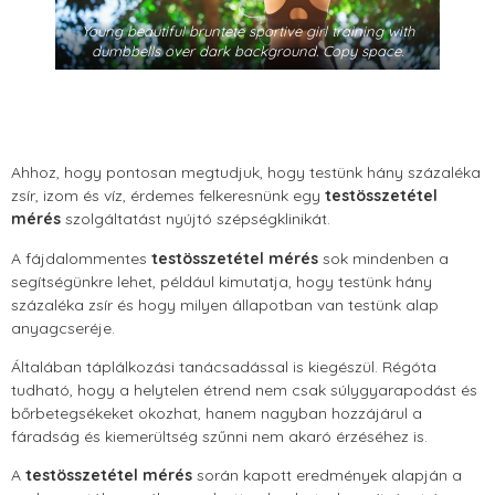
Young beautiful bruntete sportive girl training with
dumbbells over dark background. Copy space.
Ahhoz, hogy pontosan megtudjuk, hogy testünk hány százaléka
zsír, izom és víz, érdemes felkeresnünk egy
testösszetétel
mérés
szolgáltatást nyújtó szépségklinikát.
A fájdalommentes
testösszetétel mérés
sok mindenben a
segítségünkre lehet, például kimutatja, hogy testünk hány
százaléka zsír és hogy milyen állapotban van testünk alap
anyagcseréje.
Általában táplálkozási tanácsadással is kiegészül. Régóta
tudható, hogy a helytelen étrend nem csak súlygyarapodást és
bőrbetegsékeket okozhat, hanem nagyban hozzájárul a
fáradság és kiemerültség szűnni nem akaró érzéséhez is.
A
testösszetétel mérés
során kapott eredmények alapján a