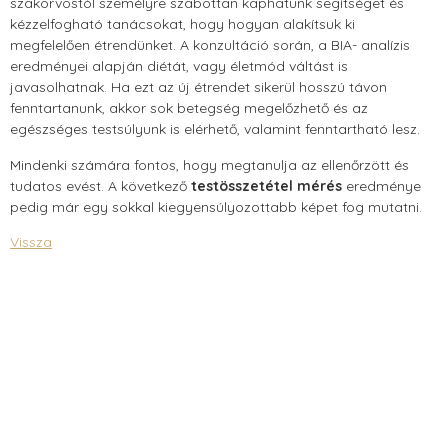
szakorvostól személyre szabottan kaphatunk segítséget és
kézzelfogható tanácsokat, hogy hogyan alakítsuk ki
megfelelően étrendünket. A konzultáció során, a BIA- analízis
eredményei alapján diétát, vagy életmód váltást is
javasolhatnak. Ha ezt az új étrendet sikerül hosszú távon
fenntartanunk, akkor sok betegség megelőzhető és az
egészséges testsúlyunk is elérhető, valamint fenntartható lesz.
Mindenki számára fontos, hogy megtanulja az ellenőrzött és
tudatos evést. A következő
testösszetétel mérés
eredménye
pedig már egy sokkal kiegyensúlyozottabb képet fog mutatni.
Vissza