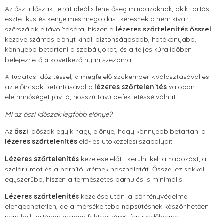
Az őszi időszak tehát ideális lehetőség mindazoknak, akik tartós,
esztétikus és kényelmes megoldást keresnek a nem kívánt
szőrszálak eltávolítására, hiszen a
lézeres szőrtelenítés
ősszel
kezdve számos előnyt kínál: biztonságosabb, hatékonyabb,
könnyebb betartani a szabályokat, és a teljes kúra időben
befejezhető a következő nyári szezonra.
A tudatos időzítéssel, a megfelelő szakember kiválasztásával és
az előírások betartásával a
lézeres szőrtelenítés
valóban
életminőséget javító, hosszú távú befektetéssé válhat.
Mi az őszi időszak legfőbb előnye?
Az
őszi
időszak egyik nagy előnye, hogy könnyebb betartani a
lézeres szőrtelenítés
elő- és utókezelési szabályait.
Lézeres szőrtelenítés
kezelése előtt: kerülni kell a napozást, a
szoláriumot és a barnító krémek használatát. Ősszel ez sokkal
egyszerűbb, hiszen a természetes barnulás is minimális.
Lézeres szőrtelenítés
kezelése után: a bőr fényvédelme
elengedhetetlen, de a mérsékeltebb napsütésnek köszönhetően
nem kell tartósan magas faktorszámú fényvédőkrémet