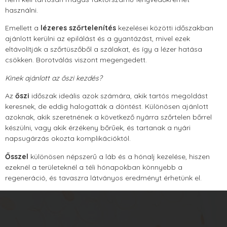
használni.
Emellett a
lézeres szőrtelenítés
kezelései közötti időszakban
ajánlott kerülni az epilálást és a gyantázást, mivel ezek
eltávolítják a szőrtüszőből a szálakat, és így a lézer hatása
csökken. Borotválás viszont megengedett.
Kinek ajánlott az őszi kezdés?
Az
őszi
időszak ideális azok számára, akik tartós megoldást
keresnek, de eddig halogatták a döntést. Különösen ajánlott
azoknak, akik szeretnének a következő nyárra szőrtelen bőrrel
készülni, vagy akik érzékeny bőrűek, és tartanak a nyári
napsugárzás okozta komplikációktól.
Ősszel
különösen népszerű a láb és a hónalj kezelése, hiszen
ezeknél a területeknél a téli hónapokban könnyebb a
regeneráció, és tavaszra látványos eredményt érhetünk el.