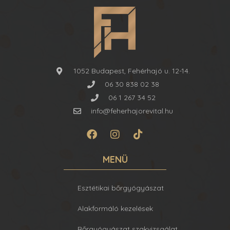
1052 Budapest, Fehérhajó u. 12-14.
06 30 838 02 38
06 1 267 34 52
info@feherhajorevital.hu
MENÜ
Esztétikai bőrgyógyászat
Alakformáló kezelések
Bőrgyógyászat szakvizsgálat