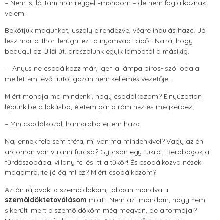
– Nem is, láttam már reggel –mondom – de nem foglalkoznak
velem.
Bekötjük magunkat, uszály elrendezve, végre indulás haza. Jó
lesz már otthon lerúgni ezt a nyamvadt cipőt. Naná, hogy
bedugul az Üllői út, araszolunk egyik lámpától a másikig.
– Anyus ne csodálkozz már, igen a lámpa piros- szól oda a
mellettem lévő autó igazán nem kellemes vezetője.
Miért mondja ma mindenki, hogy csodálkozom? Elnyúzottan
lépünk be a lakásba, életem párja rám néz és megkérdezi,
– Min csodálkozol, hamarabb értem haza.
Na, ennek fele sem tréfa, mi van ma mindenkivel? Vagy az én
arcomon van valami furcsa? Gyorsan egy tükröt! Berobogok a
fürdőszobába, villany fel és itt a tükör! És csodálkozva nézek
magamra, te jó ég mi ez? Miért csodálkozom?
Aztán rájövök: a szemöldököm, jobban mondva a
szemöldöktetoválásom
miatt. Nem azt mondom, hogy nem
sikerült, mert a szemöldököm még megvan, de a formája!?