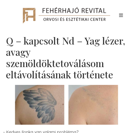
Q – kapcsolt Nd – Yag lézer,
avagy
szemöldöktetoválásom
eltávolításának története
– Kedves Ilonka van valami probléma?