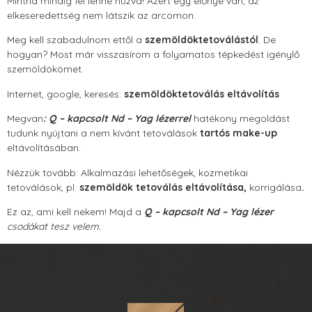
Mintha mindig fel lenne húzva! Azért egy előnye van, az
elkeseredettség nem látszik az arcomon.
Meg kell szabadulnom ettől a
szemöldöktetoválástól
. De
hogyan? Most már visszasírom a folyamatos tépkedést igénylő
szemöldökömet.
Internet, google, keresés:
szemöldöktetoválás eltávolítás
Megvan
: Q – kapcsolt Nd – Yag lézerrel
hatékony megoldást
tudunk nyújtani a nem kívánt tetoválások
tartós
make-up
eltávolításában.
Nézzük tovább: Alkalmazási lehetőségek, kozmetikai
tetoválások, pl.
szemöldök tetoválás eltávolítása,
korrigálása
.
Ez az, ami kell nekem! Majd a
Q – kapcsolt Nd – Yag lézer
csodákat tesz velem.