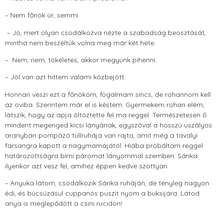
– Nem főnök úr, semmi.
– Jó, mert olyan csodálkozva nézte a szabadság beosztását,
mintha nem beszéltük volna meg már két hete.
– Nem, nem, tökéletes, akkor megyünk pihenni.
– Jól van azt hittem valami közbejött.
Honnan veszi ezt a főnököm, fogalmam sincs, de rohannom kell
az oviba. Szerintem már el is késtem. Gyermekem rohan elém,
látszik, hogy az apja öltöztette fel ma reggel. Természetesen ő
mindent megenged kicsi lányának, egyszóval a hosszú uszályos
aranyban pompázó tüllruhája van rajta, amit még a tavalyi
farsangra kapott a nagymamájától. Hiába próbáltam reggel
határozottságra bírni páromat lányommal szemben. Sárika
ilyenkor azt vesz fel, amihez éppen kedve szottyan.
– Anyuka látom, csodálkozik Sárika ruháján, de tényleg nagyon
édi, és búcsúzásul cuppanós puszit nyom a buksijára. Látod
anya is meglepődött a csini rucidon!