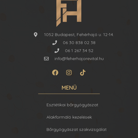
1052 Budapest, Fehérhajó u. 12-14.
06 30 838 02 38
06 1 267 34 52
info@feherhajorevital.hu
MENÜ
Esztétikai bőrgyógyászat
Alakformáló kezelések
Bőrgyógyászat szakvizsgálat