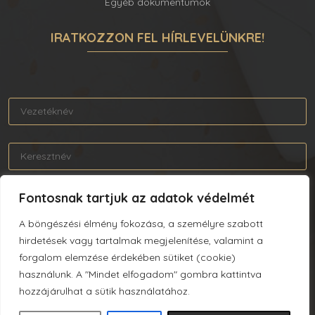
Egyéb dokumentumok
IRATKOZZON FEL HÍRLEVELÜNKRE!
Fontosnak tartjuk az adatok védelmét
A böngészési élmény fokozása, a személyre szabott
Elolvastam és elfogadom az Adatkezelési tájékoztatót.
hirdetések vagy tartalmak megjelenítése, valamint a
forgalom elemzése érdekében sütiket (cookie)
használunk. A "Mindet elfogadom" gombra kattintva
hozzájárulhat a sütik használatához.
FELIRATKOZÁS