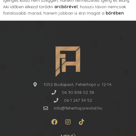
igényes külső nem szégyen, hanem természetes igény és előny.
Aki időben elkezd törődni
arcbőrével
, hosszú távon nemcsak
fiatalosabb marad, hanem jobban is érzi magát a
bőrében
.
1052 Budapest, Fehérhajó u. 12-14.
06 30 838 02 38
06 1 267 34 52
info@feherhajorevital.hu