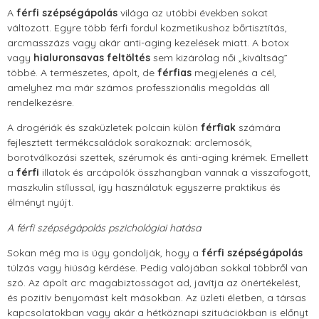
A
férfi szépségápolás
világa az utóbbi években sokat
változott. Egyre több férfi fordul kozmetikushoz bőrtisztítás,
arcmasszázs vagy akár anti-aging kezelések miatt. A botox
vagy
hialuronsavas feltöltés
sem kizárólag női „kiváltság”
többé. A természetes, ápolt, de
férfias
megjelenés a cél,
amelyhez ma már számos professzionális megoldás áll
rendelkezésre.
A drogériák és szaküzletek polcain külön
férfiak
számára
fejlesztett termékcsaládok sorakoznak: arclemosók,
borotválkozási szettek, szérumok és anti-aging krémek. Emellett
a
férfi
illatok és arcápolók összhangban vannak a visszafogott,
maszkulin stílussal, így használatuk egyszerre praktikus és
élményt nyújt.
A férfi szépségápolás pszichológiai hatása
Sokan még ma is úgy gondolják, hogy a
férfi szépségápolás
túlzás vagy hiúság kérdése. Pedig valójában sokkal többről van
szó. Az ápolt arc magabiztosságot ad, javítja az önértékelést,
és pozitív benyomást kelt másokban. Az üzleti életben, a társas
kapcsolatokban vagy akár a hétköznapi szituációkban is előnyt