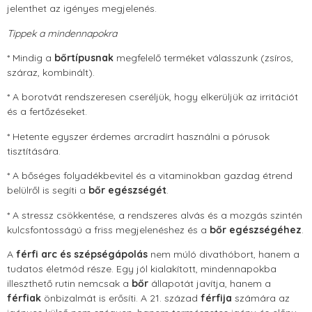
jelenthet az igényes megjelenés.
Tippek a mindennapokra
* Mindig a
bőrtípusnak
megfelelő terméket válasszunk (zsíros,
száraz, kombinált).
* A borotvát rendszeresen cseréljük, hogy elkerüljük az irritációt
és a fertőzéseket.
* Hetente egyszer érdemes arcradírt használni a pórusok
tisztítására.
* A bőséges folyadékbevitel és a vitaminokban gazdag étrend
belülről is segíti a
bőr
egészségét
.
* A stressz csökkentése, a rendszeres alvás és a mozgás szintén
kulcsfontosságú a friss megjelenéshez és a
bőr egészségéhez
.
A
férfi arc és szépségápolás
nem múló divathóbort, hanem a
tudatos életmód része. Egy jól kialakított, mindennapokba
illeszthető rutin nemcsak a
bőr
állapotát javítja, hanem a
férfiak
önbizalmát is erősíti. A 21. század
férfija
számára az