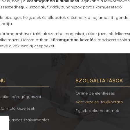
ünk is, hogy a
körömgomba kialakulása
leginkább a lábkörmökön 
sszeszedhetjük uszodák, fürdők, zuhanyzók párás környezetéből.
de bizonyos helyzetek és állapotok erősíthetik a hajlamot, itt gond
thatja.
 körömgombával találtuk szembe magunkat, akkor javasolt felkeres
 alkalmazni. Három otthoni
körömgomba kezelési
módszert szoktak
letve a kókuszolaj cseppeket.
NÜ
SZOLGÁLTATÁSOK
Online bejelentkezés
tétikai bőrgyógyászat
Adatkezelési tájékoztató
kformáló kezelések
Egyéb dokumentumok
gyógyászat szakvizsgálat