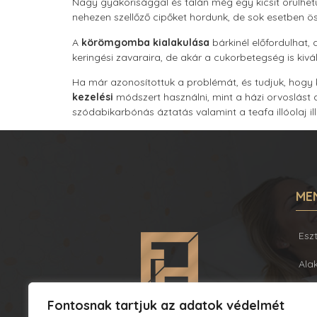
Nagy gyakorisággal és talán még egy kicsit örülhet
nehezen szellőző cipőket hordunk, de sok esetben ö
A
körömgomba kialakulása
bárkinél előfordulhat, 
keringési zavaraira, de akár a cukorbetegség is kivál
Ha már azonosítottuk a problémát, és tudjuk, hogy
kezelési
módszert használni, mint a házi orvoslást
szódabikarbónás áztatás valamint a teafa illóolaj il
ME
Esz
Ala
Bőr
Fontosnak tartjuk az adatok védelmét