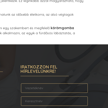
jelentkezik. Ez leginkább azzal magyarázható, hogy
olhatunk az idősebb életkorra, az alsó végtagok
ni egy szakembert és megfelelő
körömgomba
 alkalmazni, az egyik a fürdősós lábáztatás, a
IRATKOZZON FEL
HÍRLEVELÜNKRE!