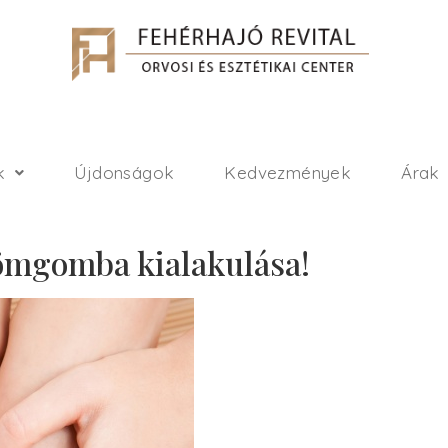
k
Újdonságok
Kedvezmények
Árak
römgomba kialakulása!