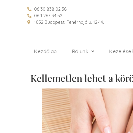
06 30 838 02 38
06 1 267 34 52
1052 Budapest, Fehérhajó u. 12-14.
Kezdőlap
Rólunk
Kezelése
Kellemetlen lehet a kö