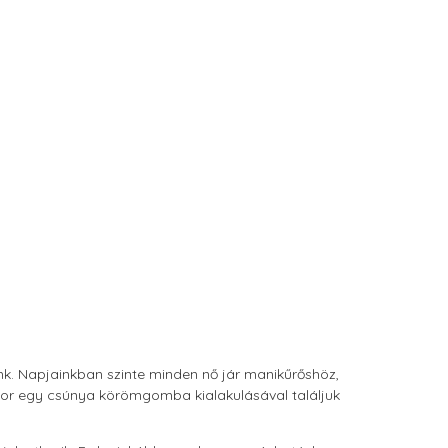
zünk. Napjainkban szinte minden nő jár manikűrőshöz,
mikor egy csúnya körömgomba kialakulásával találjuk