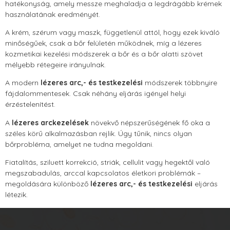
hatékonyság, amely messze meghaladja a legdrágább krémek
használatának eredményét.
A krém, szérum vagy maszk, függetlenül attól, hogy ezek kiváló
minőségűek, csak a bőr felületén működnek, míg a lézeres
kozmetikai kezelési módszerek a bőr és a bőr alatti szövet
mélyebb rétegeire irányulnak.
A modern
lézeres arc,- és testkezelési
módszerek többnyire
fájdalommentesek. Csak néhány eljárás igényel helyi
érzéstelenítést.
A
lézeres arckezelések
növekvő népszerűségének fő oka a
széles körű alkalmazásban rejlik. Úgy tűnik, nincs olyan
bőrprobléma, amelyet ne tudna megoldani.
Fiatalítás, sziluett korrekció, striák, cellulit vagy hegektől való
megszabadulás, arccal kapcsolatos életkori problémák –
megoldására különböző
lézeres arc,- és testkezelési
eljárás
létezik.