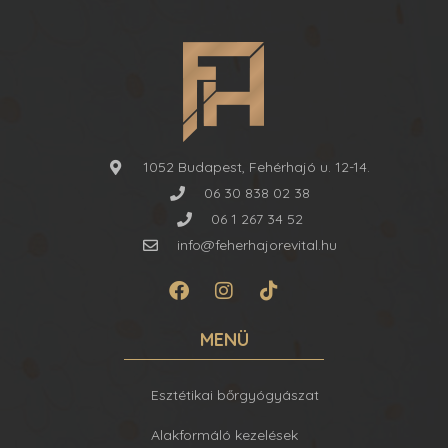
1052 Budapest, Fehérhajó u. 12-14.
06 30 838 02 38
06 1 267 34 52
info@feherhajorevital.hu
MENÜ
Esztétikai bőrgyógyászat
Alakformáló kezelések