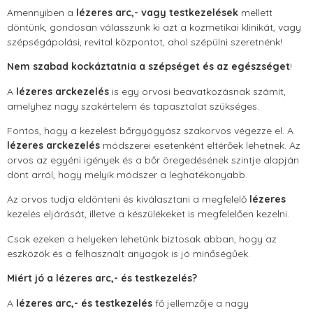
Amennyiben a
lézeres arc,- vagy testkezelések
mellett
döntünk, gondosan válasszunk ki azt a kozmetikai klinikát, vagy
szépségápolási, revital központot, ahol szépülni szeretnénk!
Nem szabad kockáztatnia a szépséget és az egészséget
!
A
lézeres arckezelés
is egy orvosi beavatkozásnak számít,
amelyhez nagy szakértelem és tapasztalat szükséges.
Fontos, hogy a kezelést bőrgyógyász szakorvos végezze el. A
lézeres arckezelés
módszerei esetenként eltérőek lehetnek. Az
orvos az egyéni igények és a bőr öregedésének szintje alapján
dönt arról, hogy melyik módszer a leghatékonyabb.
Az orvos tudja eldönteni és kiválasztani a megfelelő
lézeres
kezelés eljárását, illetve a készülékeket is megfelelően kezelni.
Csak ezeken a helyeken lehetünk biztosak abban, hogy az
eszközök és a felhasznált anyagok is jó minőségűek.
Miért jó a lézeres arc,- és testkezelés?
A
lézeres arc,- és testkezelés
fő jellemzője a nagy