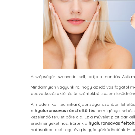
A szépségért szenvedni kell, tartja a mondás. Akik 
Mindannyian vágyunk rá, hogy az idő vas fogától me
beavatkozásoktól és önszántukból sosem feküdnének 
A modern kor technikai újdonságai azonban lehetősé
a
hyaluronsavas ráncfeltöltés
nem igényel sebész
kezelendő terület bőre alá. Ez a művelet picit bár
eredményeket hoz. Bőrünk a
hyaluronsavas feltöl
hatásaiban akár egy évig is gyönyörködhetünk. Min