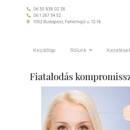
06 30 838 02 38
06 1 267 34 52
1052 Budapest, Fehérhajó u. 12-14.
Kezdőlap
Rólunk
Kezelése
Fiatalodás kompromiss