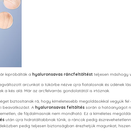
már kipróbálták a
hyaluronsavas ráncfeltöltést
teljesen máshogy vé
gváltozott arcunkat a tükörbe nézve újra fiatalosnak és üdének lás
a kés alá. Már az arcfelvarrás gondolatától is irtóznak.
get biztosítanak rá, hogy kíméletesebb megoldásokkal vegyük fel a
i beavatkozást. A
hyaluronsavas feltöltés
során a hatóanyagot na
 kellemetlen, de fájdalmasnak nem mondható. Ez a kíméletes megoldá
tés
után újra hidratáltabbnak tűnik, a ráncok pedig észrevehetetlenné
deközben pedig teljesen biztonságban érezhetjük magunkat, hiszen 