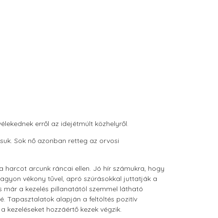
lekednek erről az idejétmúlt közhelyről.
suk. Sok nő azonban retteg az orvosi
 harcot arcunk ráncai ellen. Jó hír számukra, hogy
gyon vékony tűvel, apró szúrásokkal juttatják a
s már a kezelés pillanatától szemmel látható
. Tapasztalatok alapján a feltöltés pozitív
a kezeléseket hozzáértő kezek végzik.