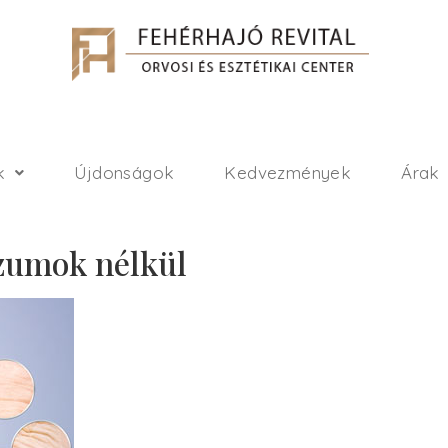
k
Újdonságok
Kedvezmények
Árak
zumok nélkül