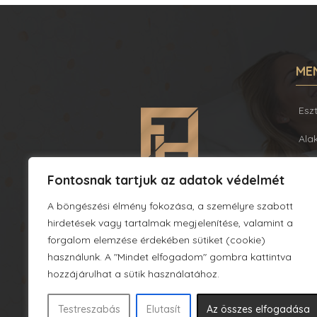
ME
Esz
Ala
Bőr
Fontosnak tartjuk az adatok védelmét
Pla
1052 Budapest, Fehérhajó u. 12-14.
A böngészési élmény fokozása, a személyre szabott
06 30 838 02 38
hirdetések vagy tartalmak megjelenítése, valamint a
Fog
06 1 267 34 52
forgalom elemzése érdekében sütiket (cookie)
info@feherhajorevital.hu
Egy
használunk. A "Mindet elfogadom" gombra kattintva
hozzájárulhat a sütik használatához.
Ajá
Testreszabás
Elutasít
Az összes elfogadása