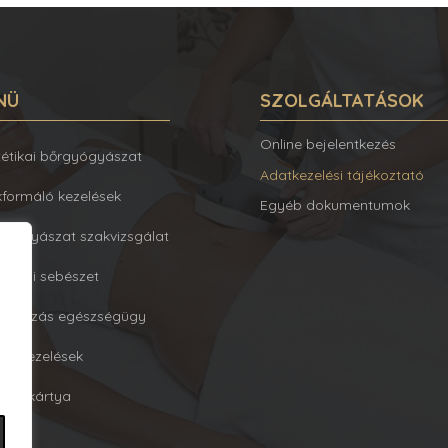
NÜ
SZOLGÁLTATÁSOK
Online bejelentkezés
tétikai bőrgyógyászat
Adatkezelési tájékoztató
kformáló kezelések
Egyéb dokumentumok
gyógyászat szakvizsgálat
sztikai sebészet
lalkozás egészségügy
éb kezelések
ndékkártya