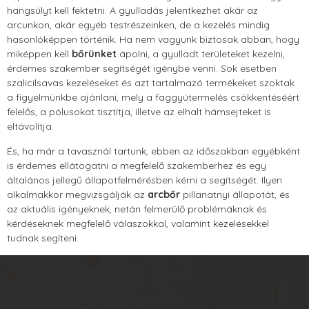
hangsúlyt kell fektetni. A gyulladás jelentkezhet akár az
arcunkon, akár egyéb testrészeinken, de a kezelés mindig
hasonlóképpen történik. Ha nem vagyunk biztosak abban, hogy
miképpen kell
bőrünket
ápolni, a gyulladt területeket kezelni,
érdemes szakember segítségét igénybe venni. Sok esetben
szalicilsavas kezeléseket és azt tartalmazó termékeket szoktak
a figyelmünkbe ajánlani, mely a faggyútermelés csökkentéséért
felelős, a pólusokat tisztítja, illetve az elhalt hámsejteket is
eltávolítja.
És, ha már a tavasznál tartunk, ebben az időszakban egyébként
is érdemes ellátogatni a megfelelő szakemberhez és egy
általános jellegű állapotfelmérésben kérni a segítségét. Ilyen
alkalmakkor megvizsgálják az
arcbőr
pillanatnyi állapotát, és
az aktuális igényeknek, netán felmerülő problémáknak és
kérdéseknek megfelelő válaszokkal, valamint kezelésekkel
tudnak segíteni.