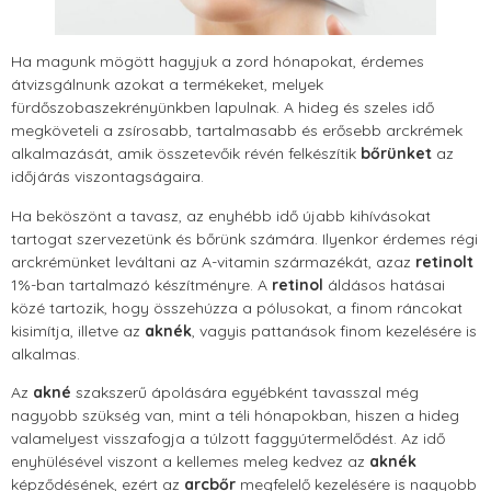
Ha magunk mögött hagyjuk a zord hónapokat, érdemes
átvizsgálnunk azokat a termékeket, melyek
fürdőszobaszekrényünkben lapulnak. A hideg és szeles idő
megköveteli a zsírosabb, tartalmasabb és erősebb arckrémek
alkalmazását, amik összetevőik révén felkészítik
bőrünket
az
időjárás viszontagságaira.
Ha beköszönt a tavasz, az enyhébb idő újabb kihívásokat
tartogat szervezetünk és bőrünk számára. Ilyenkor érdemes régi
arckrémünket leváltani az A-vitamin származékát, azaz
retinolt
1%-ban tartalmazó készítményre. A
retinol
áldásos hatásai
közé tartozik, hogy összehúzza a pólusokat, a finom ráncokat
kisimítja, illetve az
aknék
, vagyis pattanások finom kezelésére is
alkalmas.
Az
akné
szakszerű ápolására egyébként tavasszal még
nagyobb szükség van, mint a téli hónapokban, hiszen a hideg
valamelyest visszafogja a túlzott faggyútermelődést. Az idő
enyhülésével viszont a kellemes meleg kedvez az
aknék
képződésének, ezért az
arcbőr
megfelelő kezelésére is nagyobb