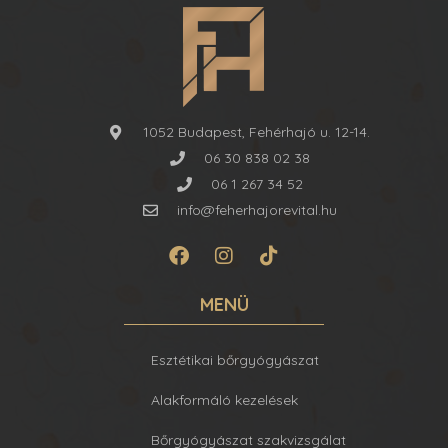
1052 Budapest, Fehérhajó u. 12-14.
06 30 838 02 38
06 1 267 34 52
info@feherhajorevital.hu
MENÜ
Esztétikai bőrgyógyászat
Alakformáló kezelések
Bőrgyógyászat szakvizsgálat