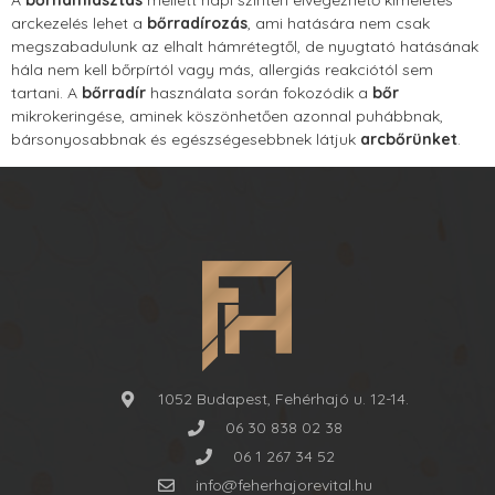
arckezelés lehet a
bőrradírozás
, ami hatására nem csak
megszabadulunk az elhalt hámrétegtől, de nyugtató hatásának
hála nem kell bőrpírtól vagy más, allergiás reakciótól sem
tartani. A
bőrradír
használata során fokozódik a
bőr
mikrokeringése, aminek köszönhetően azonnal puhábbnak,
bársonyosabbnak és egészségesebbnek látjuk
arcbőrünket
.
1052 Budapest, Fehérhajó u. 12-14.
06 30 838 02 38
06 1 267 34 52
info@feherhajorevital.hu