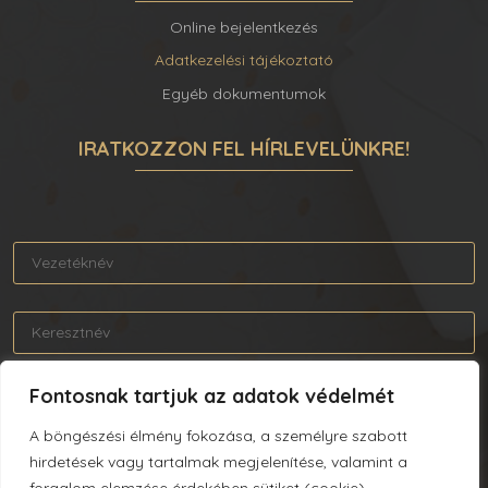
Online bejelentkezés
Adatkezelési tájékoztató
Egyéb dokumentumok
IRATKOZZON FEL HÍRLEVELÜNKRE!
Fontosnak tartjuk az adatok védelmét
A böngészési élmény fokozása, a személyre szabott
Elolvastam és elfogadom az Adatkezelési tájékoztatót.
hirdetések vagy tartalmak megjelenítése, valamint a