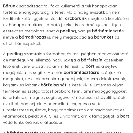
Bőrünk
sápadtságáról, fakó külleméről a téli hónapokban
történő elhanyagoltság is tehet. Ha a hideg évszakban nem
fordítunk kellő figyelmet és időt
arcbőrünk
megfelelő kezelésére,
az hónapok múltával látható jeleket is eredményezhet. Ilyen
esetekben megoldás lehet a
peeling
, vagyis
bőrhámlasztás
,
illetve a
bőrradírozás
is, mely megszabadítja
bőrünket
az
elhalt hámsejtektől.
A
peeling
számtalan formában és mélységben megvalósítható,
de mindegyikre jellemző, hogy javítja a
bőrfelszín
közelében
levő erek vérellátását, valamint felfrissíti a
bőrt
és a sejtek
megújulását is segítik. Ha már
bőrhámlasztásra
szánjuk rá
magunkat, ne csak arcunkra gondoljunk, hanem dekoltázsunk,
karjaink és lábaink
bőrfelszínét
is kezeljük le. Érdemes olyan
terméket és szolgáltatást próbára tenni, ami mikrogyöngyöket
is tartalmaz, melynek segítségével kíméletesen eltávolíthatóak
az elhalt hámsejtek. Mindemellett lényeges a sejtek
újraélesztése is, illetve, hogy tartalmazzon antioxidánsokat és
vitaminokat, például A, C, és E-vitamint, amik támogatják a
bőrt
védő funkciójának ellátásában.
A
bőrhámlasztás
mellett napi szinten elvégezhető kíméletes