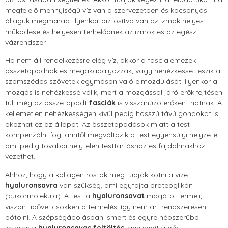
megfelelő mennyiségű víz van a szervezetben és kocsonyás
állaguk megmarad. Ilyenkor biztosítva van az izmok helyes
működése és helyesen terhelődnek az izmok és az egész
vázrendszer.
Ha nem áll rendelkezésre elég víz, akkor a fascialemezek
összetapadnak és megakadályozzák, vagy nehézkessé teszik a
szomszédos szövetek egymáson való elmozdulását. Ilyenkor a
mozgás is nehézkessé válik, mert a mozgással járó erőkifejtésen
túl, még az összetapadt
fasciák
is visszahúzó erőként hatnak. A
kellemetlen nehézkességen kívül pedig hosszú távú gondokat is
okozhat ez az állapot. Az összetapadások miatt a test
kompenzálni fog, amitől megváltozik a test egyensúlyi helyzete,
ami pedig további helytelen testtartáshoz és fájdalmakhoz
vezethet.
Ahhoz, hogy a kollagén rostok meg tudják kötni a vizet,
hyaluronsavra
van szükség, ami egyfajta proteoglikán
(cukormolekula). A test a
hyaluronsavat
magától termeli,
viszont idővel csökken a termelés, így nem árt rendszeresen
pótolni. A szépségápolásban ismert és egyre népszerűbb
kezelés a
hyaluronsavas feltöltés
, ami segít a bőr