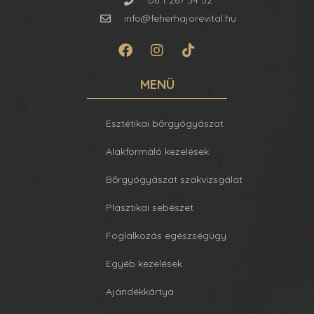
06 1 267 34 52
info@feherhajorevital.hu
MENÜ
Esztétikai bőrgyógyászat
Alakformáló kezelések
Bőrgyógyászat szakvizsgálat
Plasztikai sebészet
Foglalkozás egészségügy
Egyéb kezelések
Ajándékkártya