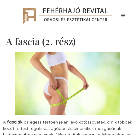
A fascia (2. rész)
A
fasciák
az egész testben jelen levő kötőszövetek, amik többek
között a test rugalmasságában és dinamikus mozgásának
biztosításában segítenek. Akkor tudják végezni a feladatukat, ha