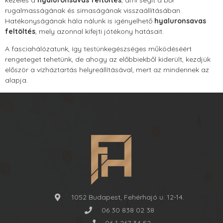
rugalmasságának és simaságának visszaállításában.
Hatékonyságának hála nálunk is igényelhető
hyaluronsavas
feltöltés
, mely azonnal kifejti jótékony hatásait.
A fasciahálózatunk, így testünkegészséges működéséért
rengeteget tehetünk, de ahogy az előbbiekből kiderült, kezdjük
először a vízháztartás helyreállításával, mert az mindennek az
alapja.
1052 Budapest, Fehérhajó u. 12-14.
06 30 838 02 38