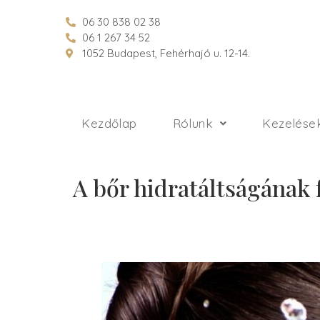
06 30 838 02 38
06 1 267 34 52
1052 Budapest, Fehérhajó u. 12-14.
Kezdőlap
Rólunk
Kezelése
A bőr hidratáltságának 