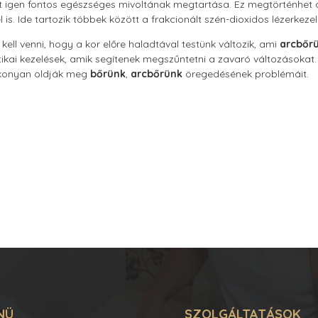
 igen fontos egészséges mivoltának megtartása. Ez megtörténhet az
is. Ide tartozik többek között a frakcionált szén-dioxidos lézerkezelé
ell venni, hogy a kor előre haladtával testünk változik, ami
arcbőr
ikai kezelések, amik segítenek megszűntetni a zavaró változásokat. I
ékonyan oldják meg
bőrünk
,
arcbőrünk
öregedésének problémáit.
NÜ
SZOLGÁLTATÁSOK