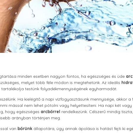
tartása minden esetben nagyon fontos, ha egészséges és üde
arc
szükséges, melyet több féle módon is megtehetünk. Az ideális
hidra
tartalékolja testünk folyadékmennyiségének egyharmadát.
eszélünk. Ha kielégítő a napi vízfogyasztásunk mennyisége, akkor a f
mmi mással nem lehet pótolni vagy helyettesíteni. Ha napi két vagy a
 fog, hogy egészséges
arcbőrrel
rendelkezünk. Célszerű mindig tiszta,
gkisebb arányban történjen meg.
ással van
bőrünk
állapotára, úgy annak ápolása is hatást fejti ki eg