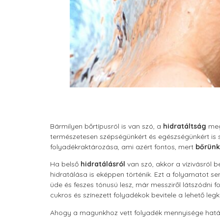
Bármilyen bőrtípusról is van szó, a
hidratáltság
meg
természetesen szépségünkért és egészségünkért is 
folyadékraktározása, ami azért fontos, mert
bőrünk
Ha belső
hidratálásról
van szó, akkor a vízivásról b
hidratálása is eképpen történik. Ezt a folyamatot se
üde és feszes tónusú lesz, már messziről látszódni
cukros és színezett folyadékok bevitele a lehető le
Ahogy a magunkhoz vett folyadék mennyisége hat