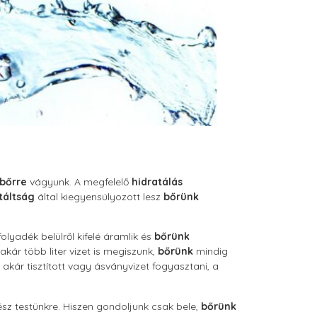
bőrre
vágyunk. A megfelelő
hidratálás
táltság
által kiegyensúlyozott lesz
bőrünk
olyadék belülről kifelé áramlik és
bőrünk
kár több liter vizet is megiszunk,
bőrünk
mindig
 akár tisztított vagy ásványvizet fogyasztani, a
ész testünkre. Hiszen gondoljunk csak bele,
bőrünk