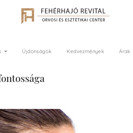
k
Újdonságok
Kedvezmények
Árak
fontossága