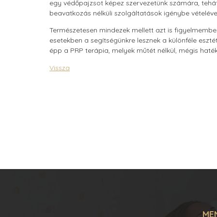
egy védőpajzsot képez szervezetünk számára, tehát
beavatkozás nélküli szolgáltatások igénybe vételével 
Természetesen mindezek mellett azt is figyelmembe k
esetekben a segítségünkre lesznek a különféle esztét
épp a PRP terápia, melyek műtét nélkül, mégis hat
Vissza
ME