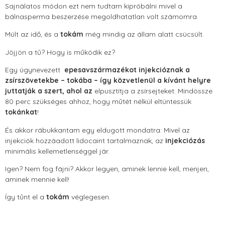
Sajnálatos módon ezt nem tudtam kipróbálni mivel a
bálnasperma beszerzése megoldhatatlan volt számomra.
Múlt az idő, és a
tokám
még mindig az állam alatt csücsült.
Jöjjön a tű? Hogy is működik ez?
Egy úgynevezett
epesavszármazékot injekcióznak
a
zsírszövetekbe – tokába – így közvetlenül a kívánt helyre
juttatják a szert, ahol az
elpusztítja a zsírsejteket. Mindössze
80 perc szükséges ahhoz, hogy műtét nélkül eltüntessük
tokánkat
!
És akkor rábukkantam egy eldugott mondatra: Mivel az
injekciók hozzáadott lidocaint tartalmaznak, az
injekciózás
minimális kellemetlenséggel jár.
Igen? Nem fog fájni? Akkor legyen, aminek lennie kell, menjen,
aminek mennie kell!
Így tűnt el a
tokám
véglegesen.