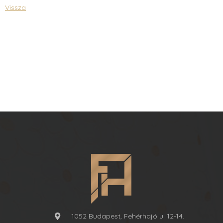
Vissza
1052 Budapest, Fehérhajó u. 12-14.