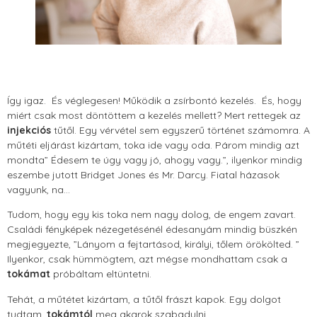
Így igaz. És véglegesen! Működik a zsírbontó kezelés. És, hogy
miért csak most döntöttem a kezelés mellett? Mert rettegek az
injekciós
tűtől. Egy vérvétel sem egyszerű történet számomra. A
műtéti eljárást kizártam, toka ide vagy oda. Párom mindig azt
mondta” Édesem te úgy vagy jó, ahogy vagy.”, ilyenkor mindig
eszembe jutott Bridget Jones és Mr. Darcy. Fiatal házasok
vagyunk, na…
Tudom, hogy egy kis toka nem nagy dolog, de engem zavart.
Családi fényképek nézegetésénél édesanyám mindig büszkén
megjegyezte, ”Lányom a fejtartásod, királyi, tőlem örökölted. ”
Ilyenkor, csak hümmögtem, azt mégse mondhattam csak a
tokámat
próbáltam eltüntetni.
Tehát, a műtétet kizártam, a tűtől frászt kapok. Egy dolgot
tudtam,
tokámtól
meg akarok szabadulni.