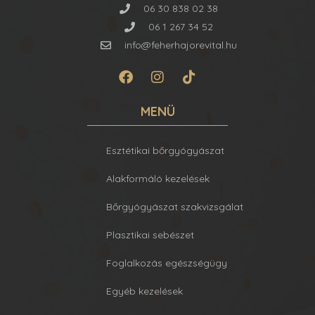
06 30 838 02 38
06 1 267 34 52
info@feherhajorevital.hu
MENÜ
Esztétikai bőrgyógyászat
Alakformáló kezelések
Bőrgyógyászat szakvizsgálat
Plasztikai sebészet
Foglalkozás egészségügy
Egyéb kezelések