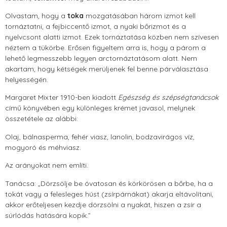
Olvastam, hogy a
toka
mozgatásában három izmot kell
tornáztatni, a fejbiccentő izmot, a nyaki bőrizmot és a
nyelvcsont alatti izmot. Ezek tornáztatása közben nem szívesen
néztem a tükörbe. Erősen figyeltem arra is, hogy a párom a
lehető legmesszebb legyen arctornáztatásom alatt. Nem
akartam, hogy kétségek merüljenek fel benne párválasztása
helyességén.
Margaret Mixter 1910-ben kiadott
Egészség és szépségtanácsok
című könyvében egy különleges krémet javasol, melynek
összetétele az alábbi:
Olaj, bálnasperma, fehér viasz, lanolin, bodzavirágos víz,
mogyoró és méhviasz.
Az arányokat nem említi.
Tanácsa: „Dörzsölje be óvatosan és körkörösen a bőrbe, ha a
tokát vagy a felesleges húst (zsírpárnákat) akarja eltávolítani,
akkor erőteljesen kezdje dörzsölni a nyakát, hiszen a zsír a
súrlódás hatására kopik.”