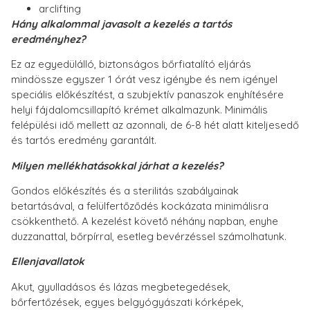
arclifting
Hány alkalommal javasolt a kezelés a tartós
eredményhez?
Ez az egyedülálló, biztonságos bőrfiatalító eljárás
mindössze egyszer 1 órát vesz igénybe és nem igényel
speciális előkészítést, a szubjektív panaszok enyhítésére
helyi fájdalomcsillapító krémet alkalmazunk. Minimális
felépülési idő mellett az azonnali, de 6-8 hét alatt kiteljesedő
és tartós eredmény garantált.
Milyen mellékhatásokkal járhat a kezelés?
Gondos előkészítés és a sterilitás szabályainak
betartásával, a felülfertőződés kockázata minimálisra
csökkenthető. A kezelést követő néhány napban, enyhe
duzzanattal, bőrpírral, esetleg bevérzéssel számolhatunk.
Ellenjavallatok
Akut, gyulladásos és lázas megbetegedések,
bőrfertőzések, egyes belgyógyászati kórképek,