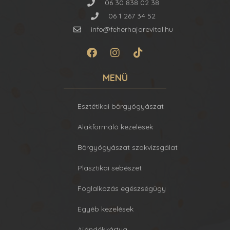
06 30 838 02 38
06 1 267 34 52
info@feherhajorevital.hu
MENÜ
Esztétikai bőrgyógyászat
Alakformáló kezelések
Bőrgyógyászat szakvizsgálat
Plasztikai sebészet
Foglalkozás egészségügy
Egyéb kezelések
Ajándékkártya