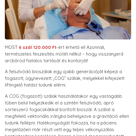
MOST
6 szál 120.000 Ft
-ért érhető el! Azonnali,
természetes feszesítés műtét nélkül – hogy visszanyerd
arcbőröd fiatalos tartását és kontúrját!
A felszívódó bioszálak egy újabb generációját képezi a
fogazott, úgynevezett „COG” szálak, melyekkel kifejezett
liftingelő hatást tudunk elérni.
A COG (fogazott) szálak használatakor egy vastagabb
tűben belül helyezkedik el a szintén felszívódó, apró
sörteszerű fogacskákkal borított bioszál. A szálat a
megfelelő vektoriális irányba behelyezve a gravitáció ellen
tudunk fellépni. Hatékonyságát fokozza, ha a páciens
megelőzően már részt vett egy teljes vékonyszálas