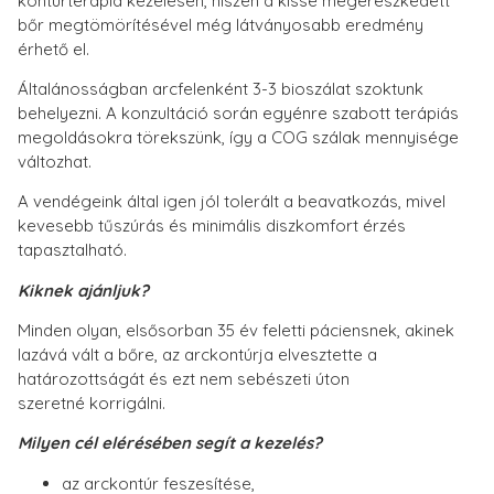
kontúrterápia kezelésen, hiszen a kissé megereszkedett
bőr megtömörítésével még látványosabb eredmény
érhető el.
Általánosságban arcfelenként 3-3 bioszálat szoktunk
behelyezni. A konzultáció során egyénre szabott terápiás
megoldásokra törekszünk, így a COG szálak mennyisége
változhat.
A vendégeink által igen jól tolerált a beavatkozás, mivel
kevesebb tűszúrás és minimális diszkomfort érzés
tapasztalható.
Kiknek ajánljuk?
Minden olyan, elsősorban 35 év feletti páciensnek, akinek
lazává vált a bőre, az arckontúrja elvesztette a
határozottságát és ezt nem sebészeti úton
szeretné korrigálni.
Milyen cél elérésében segít a kezelés?
az arckontúr feszesítése,