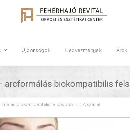
k
Újdonságok
Kedvezmények
Árak
– arcformálás biokompatibilis fel
ormálás biokompatibilis felszívódó PLLA szállal