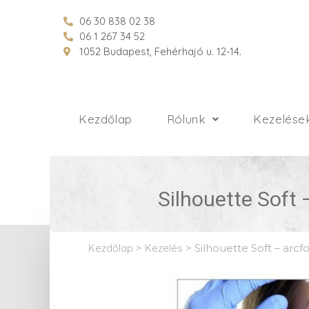
06 30 838 02 38
06 1 267 34 52
1052 Budapest, Fehérhajó u. 12-14.
Kezdőlap
Rólunk
Kezelése
Silhouette Soft 
Kezdőlap
>
Kezelés
>
Silhouette Soft – arcf