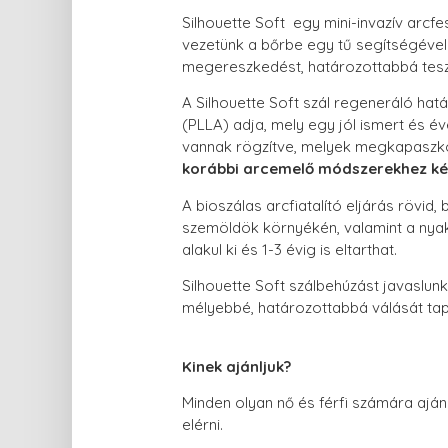
Silhouette Soft egy mini-invazív arcfe
vezetünk a bőrbe egy tű segítségével. A
megereszkedést, határozottabbá tesz
A Silhouette Soft szál regeneráló hatá
(PLLA) adja, mely egy jól ismert és é
vannak rögzítve, melyek megkapaszkod
korábbi arcemelő módszerekhez ké
A bioszálas arcfiatalító eljárás rövi
szemöldök környékén, valamint a nyak
alakul ki és 1-3 évig is eltarthat.
Silhouette Soft szálbehúzást javaslun
mélyebbé, határozottabbá válását tap
Kinek ajánljuk?
Minden olyan nő és férfi számára aján
elérni.