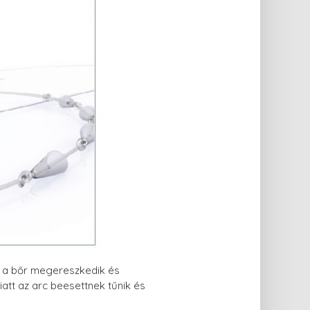
l a bőr megereszkedik és
att az arc beesettnek tűnik és