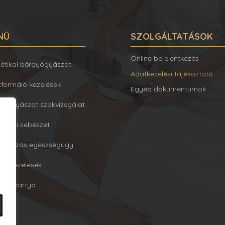
NÜ
SZOLGÁLTATÁSOK
Online bejelentkezés
tétikai bőrgyógyászat
Adatkezelési tájékoztató
kformáló kezelések
Egyéb dokumentumok
gyógyászat szakvizsgálat
sztikai sebészet
lalkozás egészségügy
éb kezelések
ndékkártya