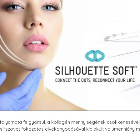
 folyamata felgyorsul, a kollagén mennyiségének csökkenéséve
zsírszövet fokozatos elvékonyodásával kialakult volumenhiány mi