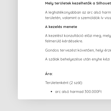
Mely területek kezelhetők a Silhouet
A leghatékonyabban az arc alsó harma
területén, valamint a szemöldök ív viss
A kezelés menete
A kezelést konzultáció előzi meg, mel
felmerülő kérdésekre.
Gondos tervezést követően, helyi érzés
A szálak behelyezése után enyhe kézi n
Ára:
Területenként (2 szál):
arc alsó harmad 300.000Ft