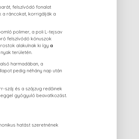
arát, felszívódó fonalat
k a ráncokat, korrigálják a
omló polimer, a poli L-tejsav
apró felszívódó kónuszok
ostok alakulnak ki így
a
 nyak területén.
s alsó harmadában, a
llapot pedig néhány nap után
rr-száj és a szájzug redőinek
 heggel gyógyuló beavatkozást.
rmonikus hatást szeretnének