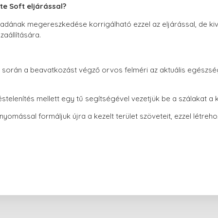
te Soft eljárással?
dának megereszkedése korrigálható ezzel az eljárással, de ki
zaállítására.
y során a beavatkozást végző orvos felméri az aktuális egészség
telenítés mellett egy tű segítségével vezetjük be a szálakat a ki
yomással formáljuk újra a kezelt terület szöveteit, ezzel létrehoz