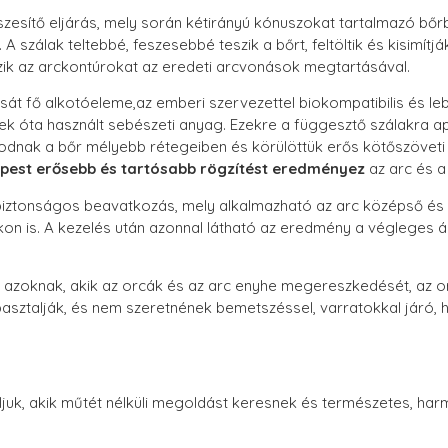
szesítő eljárás, mely során kétirányú kónuszokat tartalmazó bőrb
 szálak teltebbé, feszesebbé teszik a bőrt, feltöltik és kisimítjá
ik az arckontúrokat az eredeti arcvonások megtartásával.
sát fő alkotóeleme,az emberi szervezettel biokompatibilis és leb
vek óta használt sebészeti anyag. Ezekre a függesztő szálakra 
nak a bőr mélyebb rétegeiben és körülöttük erős kötőszöveti r
pest erősebb és tartósabb rögzítést eredményez
az arc és a
d, biztonságos beavatkozás, mely alkalmazható az arc középső é
on is. A kezelés után azonnal látható az eredmény a végleges á
k azoknak, akik az orcák és az arc enyhe megereszkedését, az o
asztalják, és nem szeretnének bemetszéssel, varratokkal járó,
ljuk, akik műtét nélküli megoldást keresnek és természetes, ha