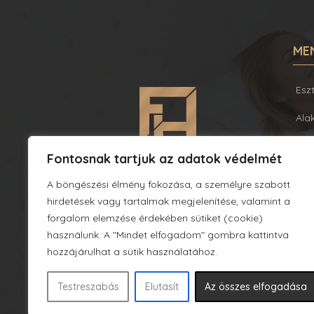
ME
Esz
Ala
Bőr
Fontosnak tartjuk az adatok védelmét
Pla
1052 Budapest, Fehérhajó u. 12-14.
A böngészési élmény fokozása, a személyre szabott
06 30 838 02 38
hirdetések vagy tartalmak megjelenítése, valamint a
Fog
06 1 267 34 52
forgalom elemzése érdekében sütiket (cookie)
info@feherhajorevital.hu
Egy
használunk. A "Mindet elfogadom" gombra kattintva
hozzájárulhat a sütik használatához.
Ajá
Testreszabás
Elutasít
Az összes elfogadása