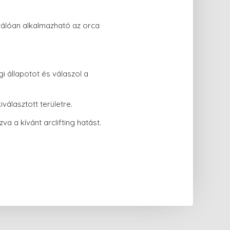
válóan alkalmazható az orca
i állapotot és válaszol a
választott területre.
va a kívánt arclifting hatást.