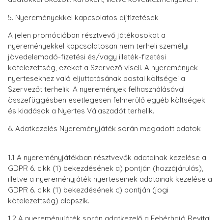
5. Nyereményekkel kapcsolatos díjfizetések
A jelen promócióban résztvevő játékosokat a
nyereményekkel kapcsolatosan nem terheli személyi
jövedelemadó-fizetési és/vagy illeték-fizetési
kötelezettség, ezeket a Szervező viseli. A nyeremények
nyertesekhez való eljuttatásának postai költségei a
Szervezőt terhelik. A nyeremények felhasználásával
összefüggésben esetlegesen felmerülő egyéb költségek
és kiadások a Nyertes Válaszadót terhelik.
6. Adatkezelés Nyereményjáték során megadott adatok
1.1 A nyereményjátékban résztvevők adatainak kezelése a
GDPR 6. cikk (1) bekezdésének a) pontján (hozzájárulás),
illetve a nyereményjáték nyerteseinek adatainak kezelése a
GDPR 6. cikk (1) bekezdésének c) pontján (jogi
kötelezettség) alapszik.
1.2 A nyereményjáték során adatkezelő a Fehérhajó Revital