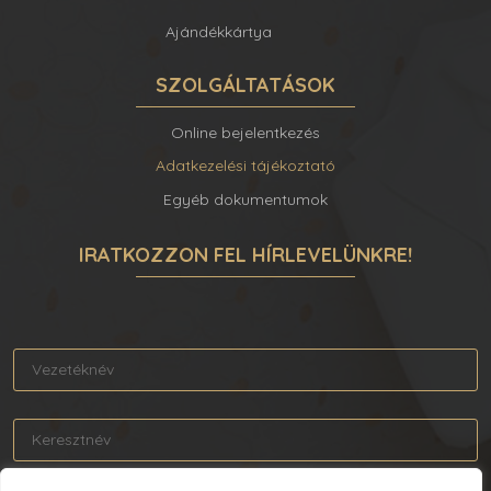
Ajándékkártya
SZOLGÁLTATÁSOK
Online bejelentkezés
Adatkezelési tájékoztató
Egyéb dokumentumok
IRATKOZZON FEL HÍRLEVELÜNKRE!