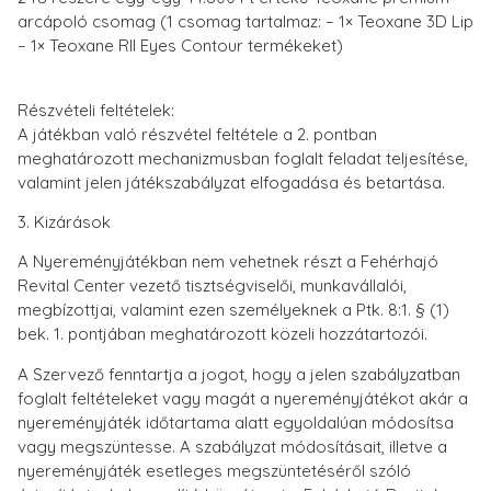
arcápoló csomag (1 csomag tartalmaz: – 1× Teoxane 3D Lip
– 1× Teoxane RII Eyes Contour termékeket)
Részvételi feltételek:
A játékban való részvétel feltétele a 2. pontban
meghatározott mechanizmusban foglalt feladat teljesítése,
valamint jelen játékszabályzat elfogadása és betartása.
3. Kizárások
A Nyereményjátékban nem vehetnek részt a Fehérhajó
Revital Center vezető tisztségviselői, munkavállalói,
megbízottjai, valamint ezen személyeknek a Ptk. 8:1. § (1)
bek. 1. pontjában meghatározott közeli hozzátartozói.
A Szervező fenntartja a jogot, hogy a jelen szabályzatban
foglalt feltételeket vagy magát a nyereményjátékot akár a
nyereményjáték időtartama alatt egyoldalúan módosítsa
vagy megszüntesse. A szabályzat módosításait, illetve a
nyereményjáték esetleges megszüntetéséről szóló