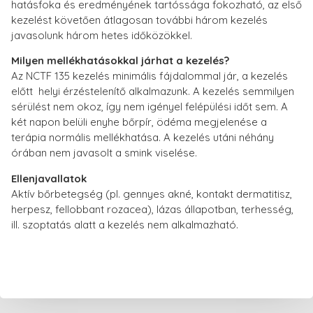
hatásfoka és eredményének tartóssága fokozható, az első
kezelést követően átlagosan további három kezelés
javasolunk három hetes időközökkel.
Milyen mellékhatásokkal járhat a kezelés?
Az NCTF 135 kezelés minimális fájdalommal jár, a kezelés
előtt helyi érzéstelenítő alkalmazunk. A kezelés semmilyen
sérülést nem okoz, így nem igényel felépülési időt sem. A
két napon belüli enyhe bőrpír, ödéma megjelenése a
terápia normális mellékhatása. A kezelés utáni néhány
órában nem javasolt a smink viselése.
Ellenjavallatok
Aktív bőrbetegség (pl. gennyes akné, kontakt dermatitisz,
herpesz, fellobbant rozacea), lázas állapotban, terhesség,
ill. szoptatás alatt a kezelés nem alkalmazható.