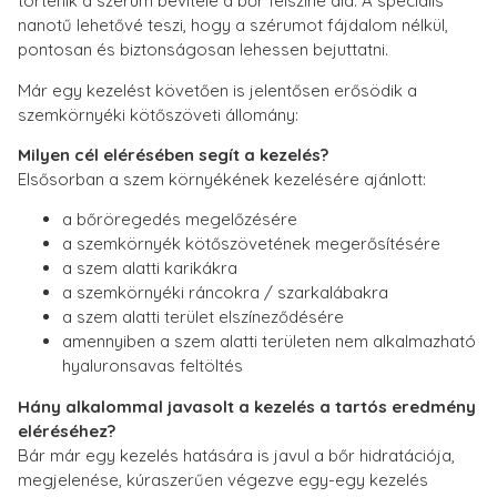
történik a szérum bevitele a bőr felszíne alá. A speciális
nanotű lehetővé teszi, hogy a szérumot fájdalom nélkül,
pontosan és biztonságosan lehessen bejuttatni.
Már egy kezelést követően is jelentősen erősödik a
szemkörnyéki kötőszöveti állomány:
Milyen cél elérésében segít a kezelés?
Elsősorban a szem környékének kezelésére ajánlott:
a bőröregedés megelőzésére
a szemkörnyék kötőszövetének megerősítésére
a szem alatti karikákra
a szemkörnyéki ráncokra / szarkalábakra
a szem alatti terület elszíneződésére
amennyiben a szem alatti területen nem alkalmazható
hyaluronsavas feltöltés
Hány alkalommal javasolt a kezelés a tartós eredmény
eléréséhez?
Bár már egy kezelés hatására is javul a bőr hidratációja,
megjelenése, kúraszerűen végezve egy-egy kezelés