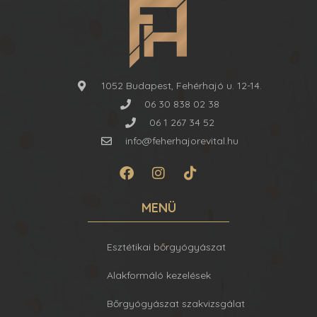
1052 Budapest, Fehérhajó u. 12-14.
06 30 838 02 38
06 1 267 34 52
info@feherhajorevital.hu
MENÜ
Esztétikai bőrgyógyászat
Alakformáló kezelések
Bőrgyógyászat szakvizsgálat