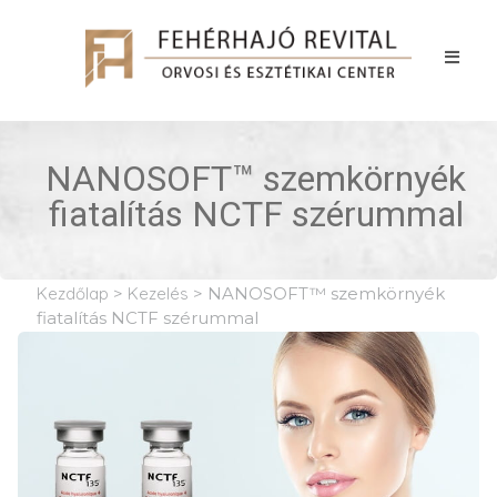
NANOSOFT™ szemkörnyék
fiatalítás NCTF szérummal
Kezdőlap
>
Kezelés
>
NANOSOFT™ szemkörnyék
fiatalítás NCTF szérummal