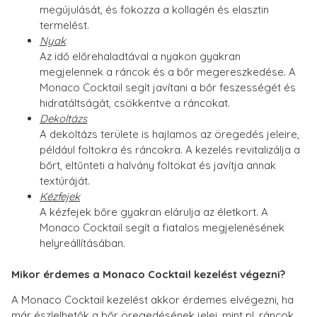
megújulását, és fokozza a kollagén és elasztin
termelést.
Nyak
Az idő előrehaladtával a nyakon gyakran
megjelennek a ráncok és a bőr megereszkedése. A
Monaco Cocktail segít javítani a bőr feszességét és
hidratáltságát, csökkentve a ráncokat.
Dekoltázs
A dekoltázs területe is hajlamos az öregedés jeleire,
például foltokra és ráncokra. A kezelés revitalizálja a
bőrt, eltűnteti a halvány foltokat és javítja annak
textúráját.
Kézfejek
A kézfejek bőre gyakran elárulja az életkort. A
Monaco Cocktail segít a fiatalos megjelenésének
helyreállításában.
Mikor érdemes a Monaco Cocktail kezelést végezni?
A Monaco Cocktail kezelést akkor érdemes elvégezni, ha
már észlelhetők a bőr öregedésének jelei, mint pl. ráncok,