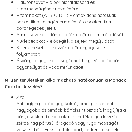
Hialuronsavat – a bőr hidratálására és
rugalmasságának növelésére.
Vitaminokat (A, B, C, D, E) – antioxidáns hatásúak,
serkentik a kollagéntermelést és csökkentik a
bőröregedés jeleit.
Aminosavakat – támogatják a bőr regenerálódását.
Nukleotidokat – elősegítik a sejtek megújulását.
Koenzimeket – fokozzák a bőr anyagcsere-
folyamatait.
Ásványi anyagokat – segítenek helyreállítani a bőr
egyensúlyát és védelmi funkcióit.
Milyen területeken alkalmazható hatékonyan a Monaco
Cocktail kezelés?
Arc
Anti agigng hatóanyag koktél, amely feszesebb,
ragyogóbb és simább bőrfelszínt biztosít. Megújítja a
bőrt, csökkenti a ráncokat és hatékonyan kezeli a
zsíros, tág pórusú, öregedő vagy rugalmasságát
vesztett bőrt. Frissíti a fakó bőrt, serkenti a sejtek