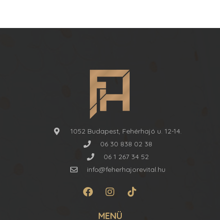
1052 Budapest, Fehérhajó u. 12-14.
06 30 838 02 38
06 1 267 34 52
info@feherhajorevital.hu
MENÜ