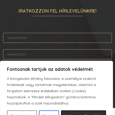
IRATKOZZON FEL HÍRLEVELÜNKRE!
Fontosnak tartjuk az adatok védelmét
A böngészési élmény fokozása, a személyre szabott
Elolvastam és elfogadom az Adatkezelési tájékoztatót.
hirdetések vagy tartalmak megjelenítése, valamint a
forgalom elemzése érdekében sütiket (cookie)
használunk. A "Mindet elfogadom" gombra kattintva
hozzájárulhat a sütik használatához.
FELIRATKOZÁS