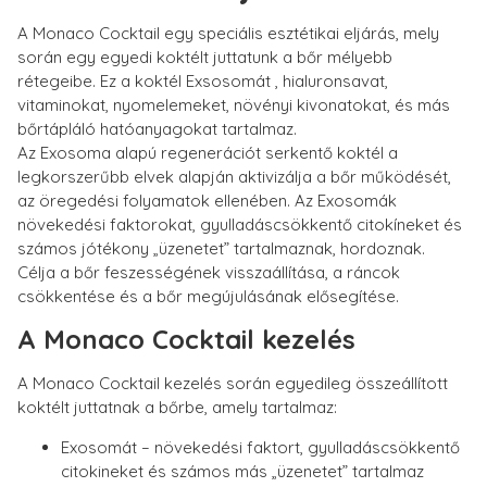
A Monaco Cocktail egy speciális esztétikai eljárás, mely
során egy egyedi koktélt juttatunk a bőr mélyebb
rétegeibe. Ez a koktél Exsosomát , hialuronsavat,
vitaminokat, nyomelemeket, növényi kivonatokat, és más
bőrtápláló hatóanyagokat tartalmaz.
Az Exosoma alapú regenerációt serkentő koktél a
legkorszerűbb elvek alapján aktivizálja a bőr működését,
az öregedési folyamatok ellenében. Az Exosomák
növekedési faktorokat, gyulladáscsökkentő citokíneket és
számos jótékony „üzenetet” tartalmaznak, hordoznak.
Célja a bőr feszességének visszaállítása, a ráncok
csökkentése és a bőr megújulásának elősegítése.
A Monaco Cocktail kezelés
A Monaco Cocktail kezelés során egyedileg összeállított
koktélt juttatnak a bőrbe, amely tartalmaz:
Exosomát – növekedési faktort, gyulladáscsökkentő
citokineket és számos más „üzenetet” tartalmaz