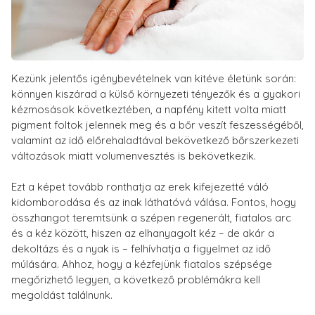
Kezünk jelentős igénybevételnek van kitéve életünk során:
könnyen kiszárad a külső környezeti tényezők és a gyakori
kézmosások következtében, a napfény kitett volta miatt
pigment foltok jelennek meg és a bőr veszít feszességéből,
valamint az idő előrehaladtával bekövetkező bőrszerkezeti
változások miatt volumenvesztés is bekövetkezik.
Ezt a képet tovább ronthatja az erek kifejezetté váló
kidomborodása és az inak láthatóvá válása. Fontos, hogy
összhangot teremtsünk a szépen regenerált, fiatalos arc
és a kéz között, hiszen az elhanyagolt kéz – de akár a
dekoltázs és a nyak is – felhívhatja a figyelmet az idő
múlására. Ahhoz, hogy a kézfejünk fiatalos szépsége
megőrizhető legyen, a következő problémákra kell
megoldást találnunk.