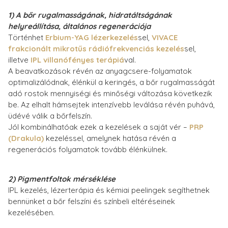
1) A bőr rugalmasságának, hidratáltságának
helyreállítása, általános regenerációja
Történhet
Erbium-YAG lézerkezelés
sel,
VIVACE
frakcionált mikrotűs rádiófrekvenciás kezelés
sel,
illetve
IPL villanófényes terápiá
val.
A beavatkozások révén az anyagcsere-folyamatok
optimalizálódnak, élénkül a keringés, a bőr rugalmasságát
adó rostok mennyiségi és minőségi változása következik
be. Az elhalt hámsejtek intenzívebb leválása révén puhává,
üdévé válik a bőrfelszín.
Jól kombinálhatóak ezek a kezelések a saját vér –
PRP
(Drakula)
kezeléssel, amelynek hatása révén a
regenerációs folyamatok tovább élénkülnek.
2) Pigmentfoltok mérséklése
IPL kezelés, lézerterápia és kémiai peelingek segíthetnek
bennünket a bőr felszíni és színbeli eltéréseinek
kezelésében.