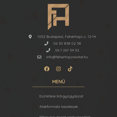
1052 Budapest, Fehérhajó u. 12-14.
06 30 838 02 38
06 1 267 34 52
info@feherhajorevital.hu
MENÜ
Esztétikai bőrgyógyászat
Alakformáló kezelések
Bőrgyógyászat szakvizsgálat