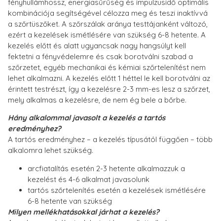
fényhullámhossz, energiasűrűség és impulzusidő optimális
kombinációja segítségével célozza meg és teszi inaktívvá
a szőrtüszőket. A szőrszálak aránya testtájanként változó,
ezért a kezelések ismétlésére van szükség 6-8 hetente. A
kezelés előtt és alatt ugyancsak nagy hangsúlyt kell
fektetni a fényvédelemre és csak borotválni szabad a
szőrzetet, egyéb mechanikai és kémiai szőrtelenítést nem
lehet alkalmazni. A kezelés előtt 1 héttel le kell borotválni az
érintett testrészt, így a kezelésre 2-3 mm-es lesz a szőrzet,
mely alkalmas a kezelésre, de nem ég bele a bőrbe.
Hány alkalommal javasolt a kezelés a tartós
eredményhez?
A tartós eredményhez – a kezelés típusától függően – több
alkalomra lehet szükség.
arcfiatalítás esetén 2-3 hetente alkalmazzuk a
kezelést és 4-6 alkalmat javasolunk
tartós szőrtelenítés esetén a kezelések ismétlésére
6-8 hetente van szükség
Milyen mellékhatásokkal járhat a kezelés?