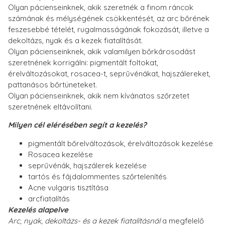
Olyan pácienseinknek, akik szeretnék a finom ráncok
számának és mélységének csökkentését, az arc bőrének
feszesebbé tételét, rugalmasságának fokozását, illetve a
dekoltázs, nyak és a kezek fiatalítását.
Olyan pácienseinknek, akik valamilyen bőrkárosodást
szeretnének korrigálni: pigmentált foltokat,
érelváltozásokat, rosacea-t, seprűvénákat, hajszálereket,
pattanásos bőrtüneteket.
Olyan pácienseinknek, akik nem kívánatos szőrzetet
szeretnének eltávolítani.
Milyen cél elérésében segít a kezelés?
pigmentált bőrelváltozások, érelváltozások kezelése
Rosacea kezelése
seprűvénák, hajszálerek kezelése
tartós és fájdalommentes szőrtelenítés
Acne vulgaris tisztítása
arcfiatalítás
Kezelés alapelve
Arc, nyak, dekoltázs- és a kezek fiatalításnál
a megfelelő