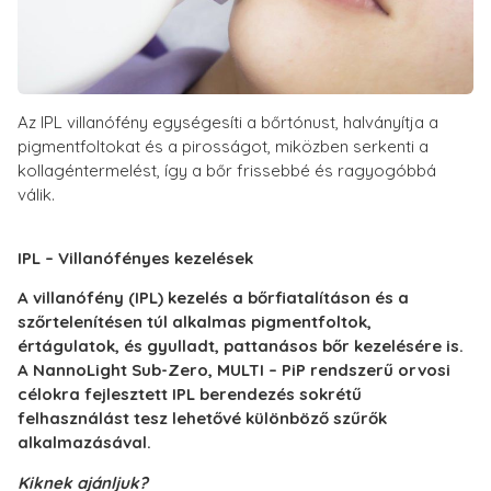
Az IPL villanófény egységesíti a bőrtónust, halványítja a
pigmentfoltokat és a pirosságot, miközben serkenti a
kollagéntermelést, így a bőr frissebbé és ragyogóbbá
válik.
IPL – Villanófényes kezelések
A villanófény (IPL) kezelés a bőrfiatalításon és a
szőrtelenítésen túl alkalmas pigmentfoltok,
értágulatok, és gyulladt, pattanásos bőr kezelésére is.
A NannoLight Sub-Zero, MULTI – PiP rendszerű orvosi
célokra fejlesztett IPL berendezés sokrétű
felhasználást tesz lehetővé különböző szűrők
alkalmazásával.
Kiknek ajánljuk?