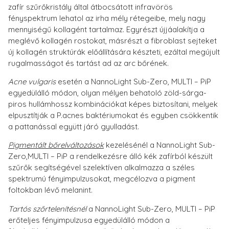
zafír szűrőkristály által átbocsátott infravörös
fényspektrum lehatol az irha mély rétegeibe, mely nagy
mennyiségű kollagént tartalmaz. Egyrészt újjáalakítja a
meglévő kollagén rostokat, másrészt a fibroblast sejteket
új kollagén struktúrák előállítására készteti, ezáltal megújult
rugalmasságot és tartást ad az arc bőrének.
Acne vulgaris
esetén a NannoLight Sub-Zero, MULTI – PiP
egyedülálló módon, olyan mélyen behatoló zöld-sárga-
piros hullámhossz kombinációkat képes biztosítani, melyek
elpusztítják a P.acnes baktériumokat és egyben csökkentik
a pattanással együtt járó gyulladást.
Pigmentált bőrelváltozások
kezelésénél a NannoLight Sub-
Zero,MULTI – PiP a rendelkezésre álló kék zafírból készült
szűrők segítségével szelektíven alkalmazza a széles
spektrumú fényimpulzusokat, megcélozva a pigment
foltokban lévő melanint.
Tartós szőrtelenítés
nél
a NannoLight Sub-Zero, MULTI – PiP
erőteljes fényimpulzusa egyedülálló módon a