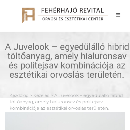
A Juvelook – egyedülálló hibrid
töltőanyag, amely hialuronsav
és politejsav kombinációja az
esztétikai orvoslás területén.
Kezdőlap
>
Kezelés
>
A Juvelook – egyedülálló hibrid
töltőanyag, amely hialuronsav és politejsav
kombinációja az esztétikai orvoslás területén.