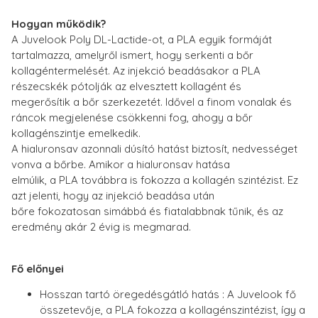
Hogyan működik?
A Juvelook Poly DL-Lactide-ot, a PLA egyik formáját
tartalmazza, amelyről ismert, hogy serkenti a bőr
kollagéntermelését. Az injekció beadásakor a PLA
részecskék pótolják az elvesztett kollagént és
megerősítik a bőr szerkezetét. Idővel a finom vonalak és
ráncok megjelenése csökkenni fog, ahogy a bőr
kollagénszintje emelkedik.
A hialuronsav azonnali dúsító hatást biztosít, nedvességet
vonva a bőrbe. Amikor a hialuronsav hatása
elmúlik, a PLA továbbra is fokozza a kollagén szintézist. Ez
azt jelenti, hogy az injekció beadása után
bőre fokozatosan simábbá és fiatalabbnak tűnik, és az
eredmény akár 2 évig is megmarad.
Fő előnyei
Hosszan tartó öregedésgátló hatás : A Juvelook fő
összetevője, a PLA fokozza a kollagénszintézist, így a