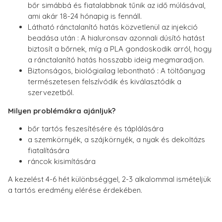
bőr simábbá és fiatalabbnak tűnik az idő múlásával,
ami akár 18-24 hónapig is fennáll.
Látható ránctalanító hatás közvetlenül az injekció
beadása után : A hialuronsav azonnali dúsító hatást
biztosít a bőrnek, míg a PLA gondoskodik arról, hogy
a ránctalanító hatás hosszabb ideig megmaradjon.
Biztonságos, biológiailag lebontható : A töltőanyag
természetesen felszívódik és kiválasztódik a
szervezetből.
Milyen problémákra ajánljuk?
bőr tartós feszesítésére és táplálására
a szemkörnyék, a szájkörnyék, a nyak és dekoltázs
fiatalítására
ráncok kisimítására
A kezelést 4-6 hét különbséggel, 2-3 alkalommal ismételjük
a tartós eredmény elérése érdekében.