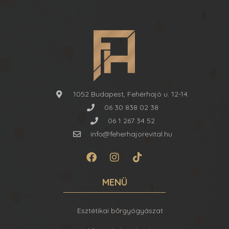
1052 Budapest, Fehérhajó u. 12-14.
06 30 838 02 38
06 1 267 34 52
info@feherhajorevital.hu
MENÜ
Esztétikai bőrgyógyászat