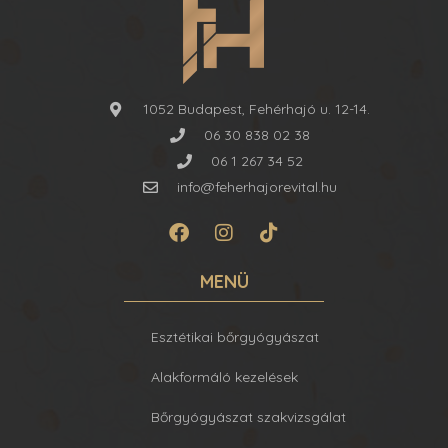
1052 Budapest, Fehérhajó u. 12-14.
06 30 838 02 38
06 1 267 34 52
info@feherhajorevital.hu
MENÜ
Esztétikai bőrgyógyászat
Alakformáló kezelések
Bőrgyógyászat szakvizsgálat